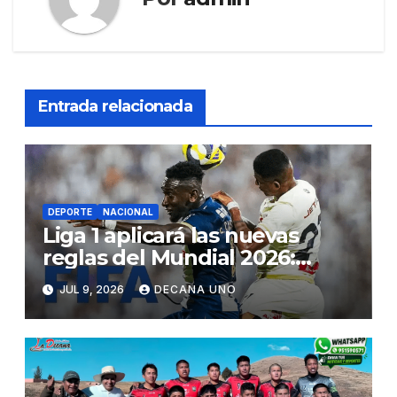
Entrada relacionada
DEPORTE
NACIONAL
Liga 1 aplicará las nuevas
reglas del Mundial 2026:
conoce todos los cambios
JUL 9, 2026
DECANA UNO
para el Torneo Clausura