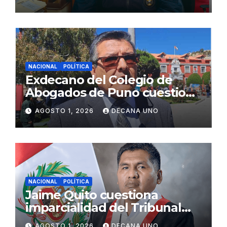
Fujimori
NACIONAL
POLÍTICA
Exdecano del Colegio de
Abogados de Puno cuestiona
propuestas sobre seguridad
AGOSTO 1, 2026
DECANA UNO
ciudadana
NACIONAL
POLÍTICA
Jaime Quito cuestiona
imparcialidad del Tribunal
Constitucional tras liberación
AGOSTO 1, 2026
DECANA UNO