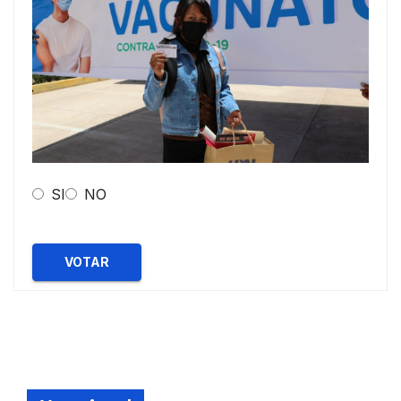
SI
NO
VOTAR