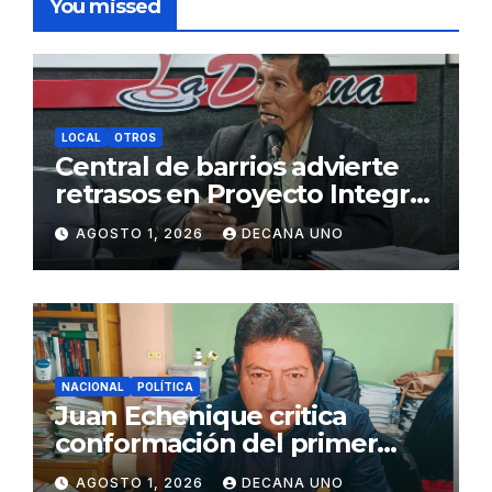
You missed
LOCAL
OTROS
Central de barrios advierte
retrasos en Proyecto Integral
de Agua y Alcantarillado para
AGOSTO 1, 2026
DECANA UNO
Juliaca
NACIONAL
POLÍTICA
Juan Echenique critica
conformación del primer
gabinete ministerial de Keiko
AGOSTO 1, 2026
DECANA UNO