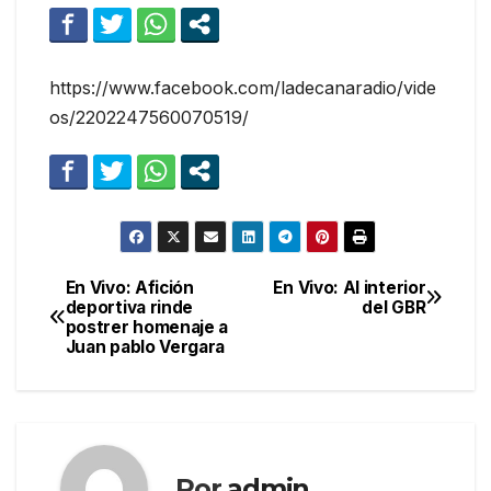
https://www.facebook.com/ladecanaradio/vide
os/2202247560070519/
En Vivo: Afición
En Vivo: Al interior
Navegación
deportiva rinde
del GBR
postrer homenaje a
de
Juan pablo Vergara
entradas
Por
admin