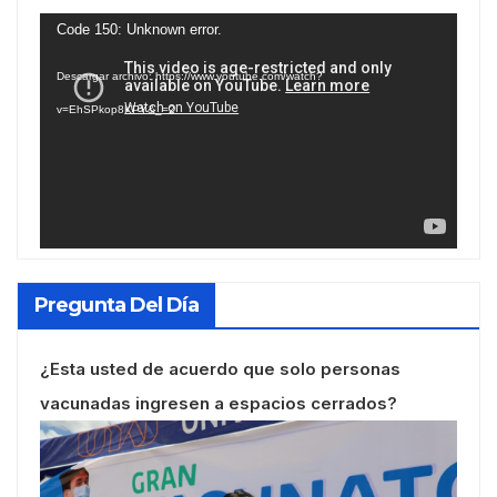
Reproductor
Code 150: Unknown error.
de
Descargar archivo: https://www.youtube.com/watch?
vídeo
v=EhSPkop8KPY&_=2
Pregunta Del Día
¿Esta usted de acuerdo que solo personas
vacunadas ingresen a espacios cerrados?