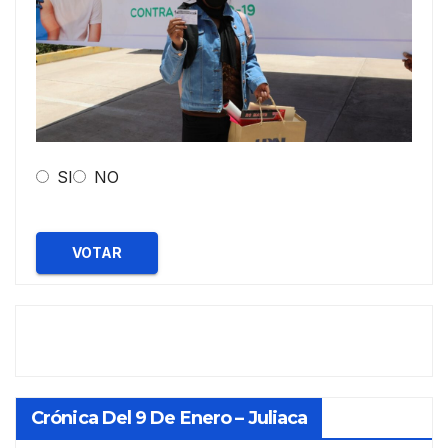
SI
NO
VOTAR
Crónica Del 9 De Enero – Juliaca