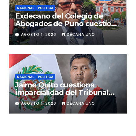
NACIONAL
POLÍTICA
Exdecano del Colegio de
Abogados de Puno cuestiona
propuestas sobre seguridad
AGOSTO 1, 2026
DECANA UNO
ciudadana
NACIONAL
POLÍTICA
Jaime Quito cuestiona
imparcialidad del Tribunal
Constitucional tras liberación
AGOSTO 1, 2026
DECANA UNO
de Ollanta Humala