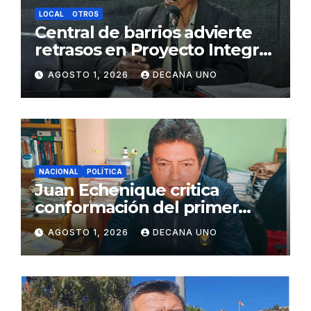
LOCAL
OTROS
Central de barrios advierte
retrasos en Proyecto Integral
de Agua y Alcantarillado para
AGOSTO 1, 2026
DECANA UNO
Juliaca
NACIONAL
POLÍTICA
Juan Echenique critica
conformación del primer
gabinete ministerial de Keiko
AGOSTO 1, 2026
DECANA UNO
Fujimori