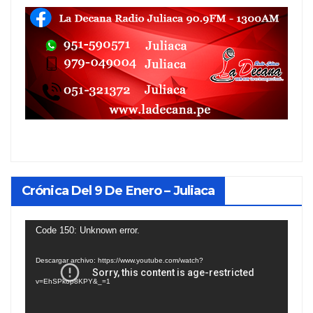
Crónica Del 9 De Enero – Juliaca
Reproductor
Code 150: Unknown error.
de
Descargar archivo: https://www.youtube.com/watch?
vídeo
v=EhSPkop8KPY&_=1