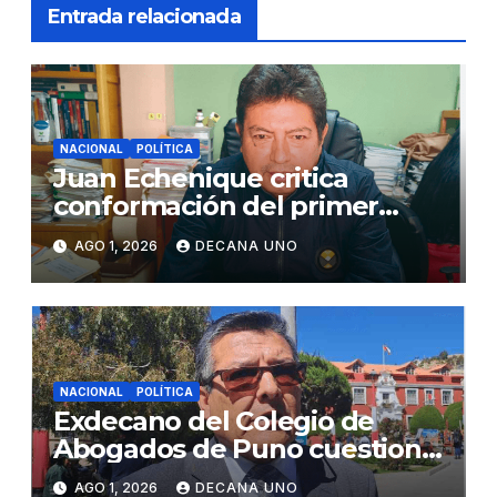
Entrada relacionada
NACIONAL
POLÍTICA
Juan Echenique critica
conformación del primer
gabinete ministerial de Keiko
AGO 1, 2026
DECANA UNO
Fujimori
NACIONAL
POLÍTICA
Exdecano del Colegio de
Abogados de Puno cuestiona
propuestas sobre seguridad
AGO 1, 2026
DECANA UNO