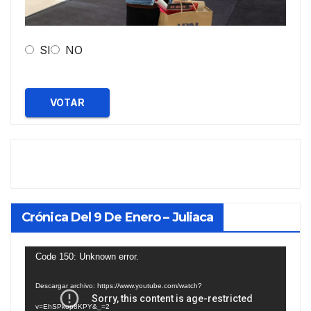
SI
NO
VOTAR
Crónica Del 9 De Enero – Juliaca
Reproductor
Code 150: Unknown error.
de
Descargar archivo: https://www.youtube.com/watch?
vídeo
v=EhSPkop8KPY&_=2