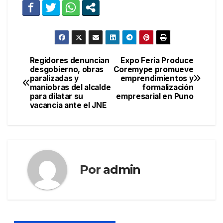
Regidores denuncian
Expo Feria Produce
Navegación
desgobierno, obras
Coremype promueve
paralizadas y
emprendimientos y
de
maniobras del alcalde
formalización
para dilatar su
empresarial en Puno
entradas
vacancia ante el JNE
Por
admin