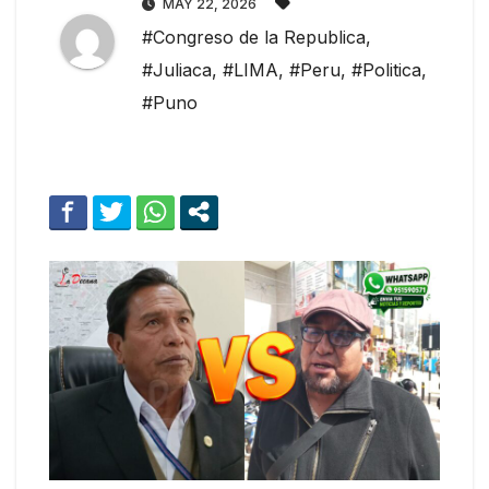
MAY 22, 2026
#Congreso de la Republica
,
#Juliaca
,
#LIMA
,
#Peru
,
#Politica
,
#Puno