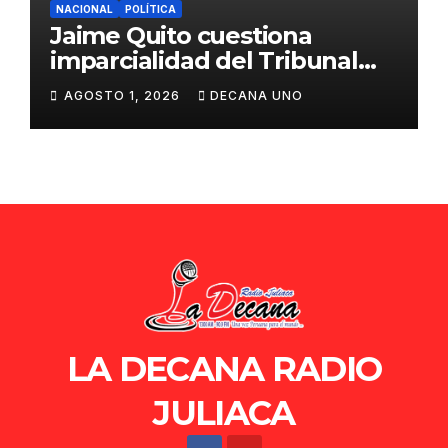
NACIONAL
POLÍTICA
Jaime Quito cuestiona
imparcialidad del Tribunal
Constitucional tras liberación
AGOSTO 1, 2026
DECANA UNO
de Ollanta Humala
LA DECANA RADIO
JULIACA