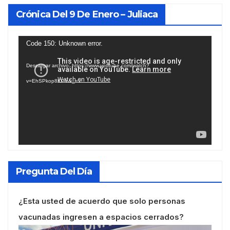
Crónica Del 9 De Enero – Juliaca
Reproductor
Code 150: Unknown error.
de
Descargar archivo: https://www.youtube.com/watch?
vídeo
v=EhSPkop8KPY&_=1
Pregunta Del Día
¿Esta usted de acuerdo que solo personas
vacunadas ingresen a espacios cerrados?