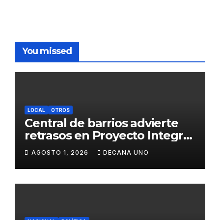
You missed
LOCAL
OTROS
Central de barrios advierte
retrasos en Proyecto Integral
de Agua y Alcantarillado para
AGOSTO 1, 2026
DECANA UNO
Juliaca