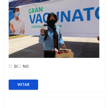
SI
NO
VOTAR