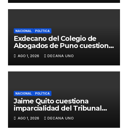
NACIONAL
POLÍTICA
Exdecano del Colegio de
Abogados de Puno cuestiona
propuestas sobre seguridad
AGO 1, 2026
DECANA UNO
ciudadana
NACIONAL
POLÍTICA
Jaime Quito cuestiona
imparcialidad del Tribunal
Constitucional tras liberación
AGO 1, 2026
DECANA UNO
de Ollanta Humala