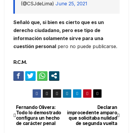
(@CSJdeLima)
June 25, 2021
Señaló que, si bien es cierto que es un
derecho ciudadano, pero ese tipo de
información solamente sirve para una
cuestión personal
pero no puede publicarse.
R.C.M.
Fernando Olivera:
Declaran
Navegación
Todo lo demostrado
improcedente amparo
configura un hecho
que solicitaba nulidad
de
de carácter penal
de segunda vuelta