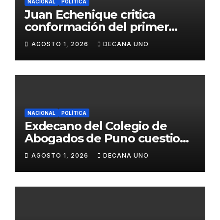
NACIONAL
POLÍTICA
Juan Echenique critica
conformación del primer
gabinete ministerial de Keiko
AGOSTO 1, 2026
DECANA UNO
Fujimori
NACIONAL
POLÍTICA
Exdecano del Colegio de
Abogados de Puno cuestiona
propuestas sobre seguridad
AGOSTO 1, 2026
DECANA UNO
ciudadana