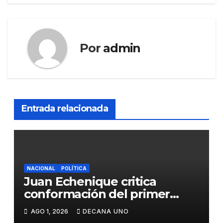
entradas
Por
admin
Entrada relacionada
NACIONAL
POLÍTICA
Juan Echenique critica
conformación del primer
gabinete ministerial de Keiko
AGO 1, 2026
DECANA UNO
Fujimori