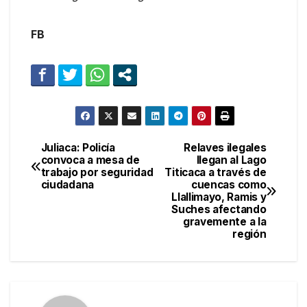
FB
Juliaca: Policía
Relaves ilegales
Navegación
convoca a mesa de
llegan al Lago
trabajo por seguridad
Titicaca a través de
de
ciudadana
cuencas como
Llallimayo, Ramis y
entradas
Suches afectando
gravemente a la
región