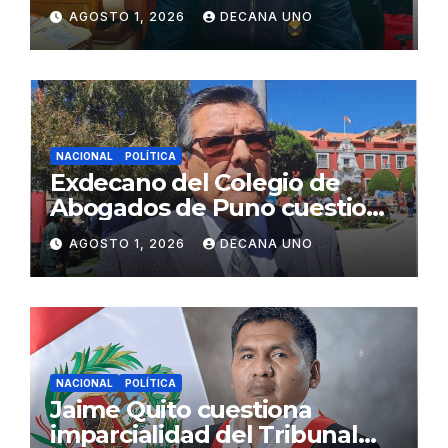
gabinete ministerial de Keiko
AGOSTO 1, 2026
DECANA UNO
Fujimori
NACIONAL
POLÍTICA
Exdecano del Colegio de
Abogados de Puno cuestiona
propuestas sobre seguridad
AGOSTO 1, 2026
DECANA UNO
ciudadana
NACIONAL
POLÍTICA
Jaime Quito cuestiona
imparcialidad del Tribunal