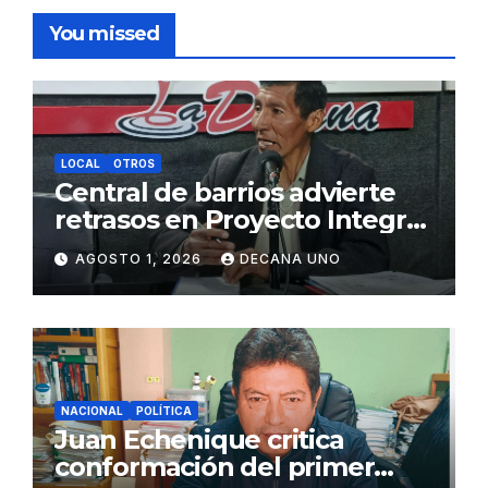
You missed
LOCAL
OTROS
Central de barrios advierte
retrasos en Proyecto Integral
de Agua y Alcantarillado para
AGOSTO 1, 2026
DECANA UNO
Juliaca
NACIONAL
POLÍTICA
Juan Echenique critica
conformación del primer