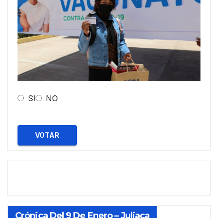
SI
NO
VOTAR
Crónica Del 9 De Enero – Juliaca