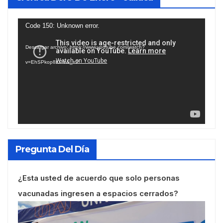
Reproductor
Code 150: Unknown error.
de
Descargar archivo: https://www.youtube.com/watch?
vídeo
v=EhSPkop8KPY&_=2
Pregunta Del Día
¿Esta usted de acuerdo que solo personas
vacunadas ingresen a espacios cerrados?