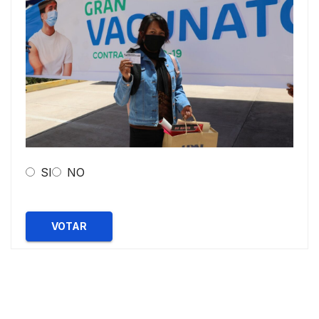
SI
NO
VOTAR