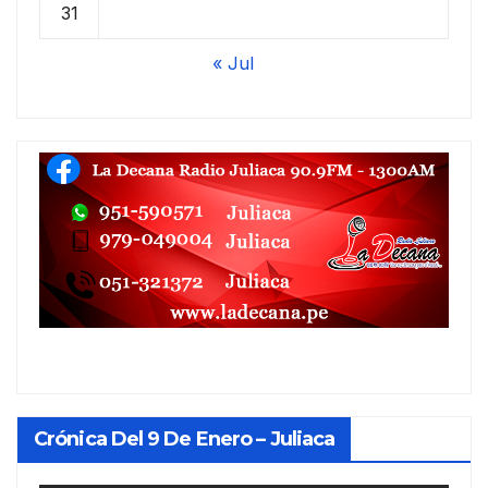
31
« Jul
Crónica Del 9 De Enero – Juliaca