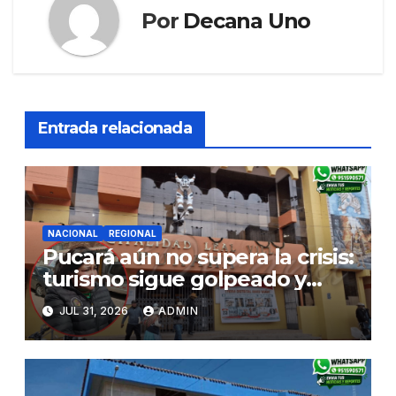
Por
Decana Uno
Entrada relacionada
NACIONAL
REGIONAL
Pucará aún no supera la crisis:
turismo sigue golpeado y
alcaldesa exige al nuevo
JUL 31, 2026
ADMIN
Gobierno fondos para obras
paralizadas