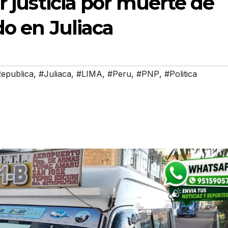
r justicia por muerte de
do en Juliaca
Republica
,
#Juliaca
,
#LIMA
,
#Peru
,
#PNP
,
#Politica