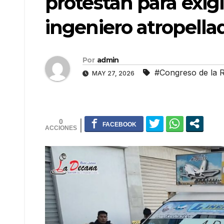
protestan para exigi
ingeniero atropella
Por
admin
#Congreso de la 
MAY 27, 2026
0