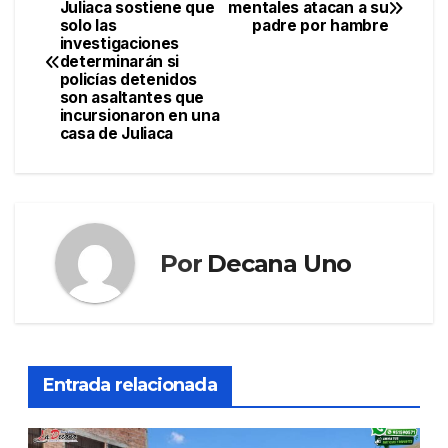
Navegación
Juliaca sostiene que
mentales atacan a su
solo las
padre por hambre
de
investigaciones
determinarán si
entradas
policías detenidos
son asaltantes que
incursionaron en una
casa de Juliaca
Por
Decana Uno
Entrada relacionada