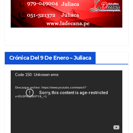
Crónica Del 9 De Enero – Juliaca
Reproductor
Code 150: Unknown error.
de
Descargar archivo: https://www.youtube.com/watch?
vídeo
v=EhSPkop8KPY&_=1