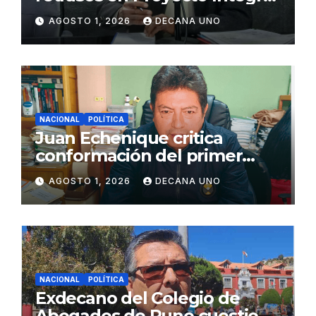
de Agua y Alcantarillado para
AGOSTO 1, 2026
DECANA UNO
Juliaca
NACIONAL
POLÍTICA
Juan Echenique critica
conformación del primer
gabinete ministerial de Keiko
AGOSTO 1, 2026
DECANA UNO
Fujimori
NACIONAL
POLÍTICA
Exdecano del Colegio de
Abogados de Puno cuestiona