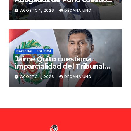
propuestas sobre seguridad
AGOSTO 1, 2026
DECANA UNO
ciudadana
NACIONAL
POLÍTICA
Jaime Quito cuestiona
imparcialidad del Tribunal
Constitucional tras liberación
AGOSTO 1, 2026
DECANA UNO
de Ollanta Humala