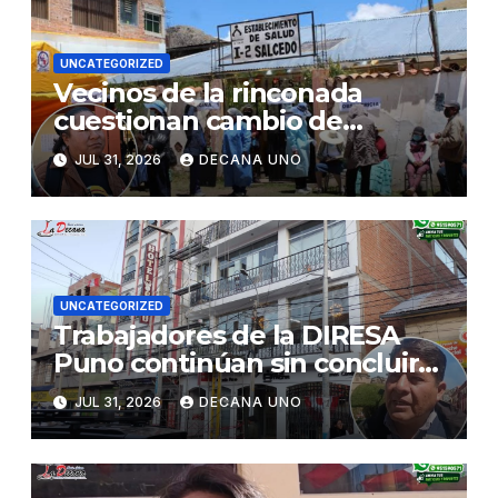
UNCATEGORIZED
Vecinos de la rinconada
cuestionan cambio de
decisión sobre certificado de
JUL 31, 2026
DECANA UNO
posesión otorgado a centro
de salud
UNCATEGORIZED
Trabajadores de la DIRESA
Puno continúan sin concluir
su instalación en nuevos
JUL 31, 2026
DECANA UNO
locales