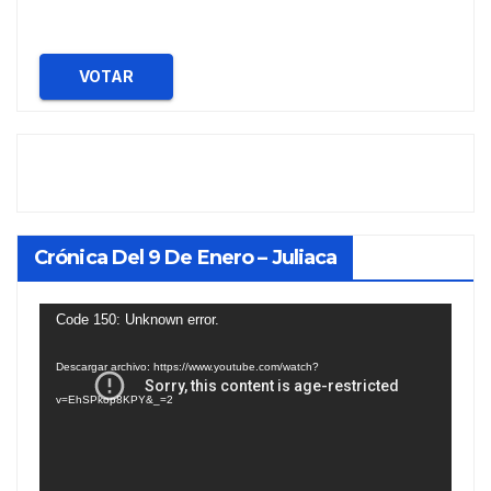
VOTAR
Crónica Del 9 De Enero – Juliaca
Reproductor
Code 150: Unknown error.
de
Descargar archivo: https://www.youtube.com/watch?
vídeo
v=EhSPkop8KPY&_=2