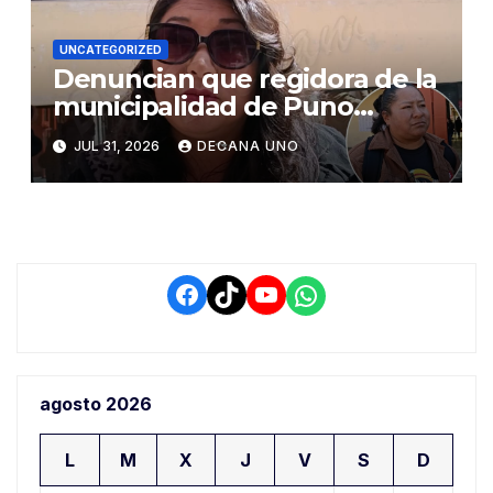
UNCATEGORIZED
Denuncian que regidora de la
municipalidad de Puno
habría solicitado paralizar
JUL 31, 2026
DECANA UNO
obra de pavimentación en la
rinconada Salcedo
Facebook
TikTok
YouTube
WhatsApp
agosto 2026
L
M
X
J
V
S
D