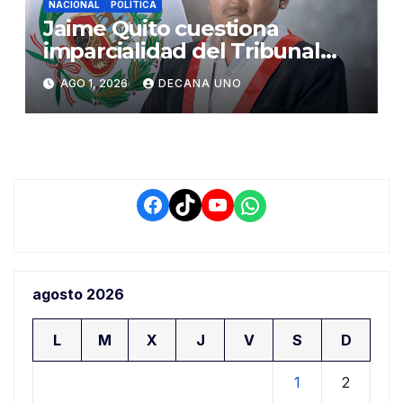
NACIONAL
POLÍTICA
Jaime Quito cuestiona
imparcialidad del Tribunal
Constitucional tras liberación
AGO 1, 2026
DECANA UNO
de Ollanta Humala
Facebook
TikTok
YouTube
WhatsApp
agosto 2026
L
M
X
J
V
S
D
1
2