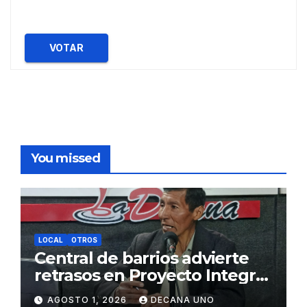
VOTAR
You missed
LOCAL
OTROS
Central de barrios advierte
retrasos en Proyecto Integral
de Agua y Alcantarillado para
AGOSTO 1, 2026
DECANA UNO