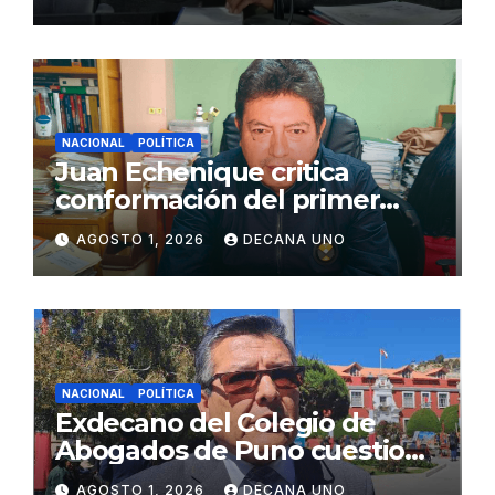
Juliaca
NACIONAL
POLÍTICA
Juan Echenique critica
conformación del primer
gabinete ministerial de Keiko
AGOSTO 1, 2026
DECANA UNO
Fujimori
NACIONAL
POLÍTICA
Exdecano del Colegio de
Abogados de Puno cuestiona
propuestas sobre seguridad
AGOSTO 1, 2026
DECANA UNO