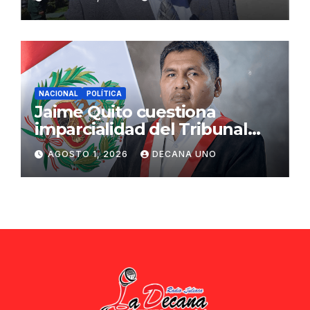
ciudadana
NACIONAL
POLÍTICA
Jaime Quito cuestiona
imparcialidad del Tribunal
Constitucional tras liberación
AGOSTO 1, 2026
DECANA UNO
de Ollanta Humala