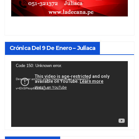
Crónica Del 9 De Enero – Juliaca
Reproductor
Code 150: Unknown error.
de
Descargar archivo: https://www.youtube.com/watch?
vídeo
v=EhSPkop8KPY&_=1