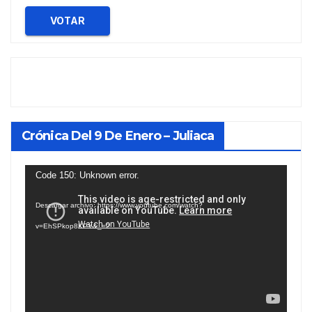
VOTAR
Crónica Del 9 De Enero – Juliaca
Reproductor
Code 150: Unknown error.
de
Descargar archivo: https://www.youtube.com/watch?
vídeo
v=EhSPkop8KPY&_=2