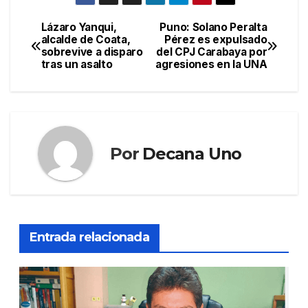
Lázaro Yanqui,
Puno: Solano Peralta
Navegación
alcalde de Coata,
Pérez es expulsado
sobrevive a disparo
del CPJ Carabaya por
de
tras un asalto
agresiones en la UNA
entradas
Por
Decana Uno
Entrada relacionada