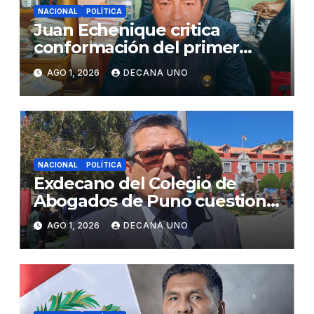
NACIONAL
POLÍTICA
Juan Echenique critica
conformación del primer
gabinete ministerial de Keiko
AGO 1, 2026
DECANA UNO
Fujimori
NACIONAL
POLÍTICA
Exdecano del Colegio de
Abogados de Puno cuestiona
propuestas sobre seguridad
AGO 1, 2026
DECANA UNO
ciudadana