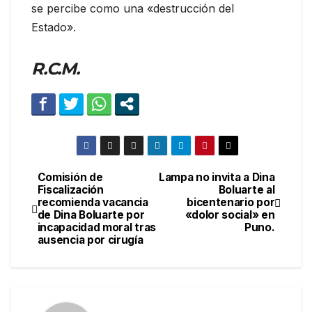
se percibe como una «destrucción del
Estado».
R.C.M.
Comisión de
Lampa no invita a Dina
Navegación
Fiscalización
Boluarte al
recomienda vacancia
bicentenario por
de
de Dina Boluarte por
«dolor social» en
incapacidad moral tras
Puno.
entradas
ausencia por cirugía