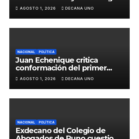
de Agua y Alcantarillado para
AGOSTO 1, 2026
DECANA UNO
Juliaca
NACIONAL
POLÍTICA
Juan Echenique critica
conformación del primer
gabinete ministerial de Keiko
AGOSTO 1, 2026
DECANA UNO
Fujimori
NACIONAL
POLÍTICA
Exdecano del Colegio de
Abogados de Puno cuestiona