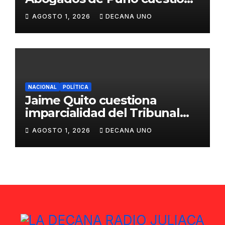
propuestas sobre seguridad
AGOSTO 1, 2026
DECANA UNO
ciudadana
NACIONAL
POLÍTICA
Jaime Quito cuestiona
imparcialidad del Tribunal
Constitucional tras liberación
AGOSTO 1, 2026
DECANA UNO
de Ollanta Humala