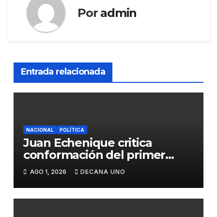
Por
admin
Entrada relacionada
NACIONAL
POLÍTICA
Juan Echenique critica
conformación del primer
gabinete ministerial de Keiko
AGO 1, 2026
DECANA UNO
Fujimori