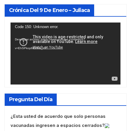
Crónica Del 9 De Enero – Juliaca
Reproductor
Code 150: Unknown error.
de
Descargar archivo: https://www.youtube.com/watch?
vídeo
v=EhSPkop8KPY&_=2
Pregunta Del Día
¿Esta usted de acuerdo que solo personas
vacunadas ingresen a espacios cerrados?