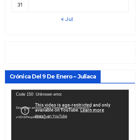
31
« Jul
Crónica Del 9 De Enero – Juliaca
Reproductor
Code 150: Unknown error.
de
Descargar archivo: https://www.youtube.com/watch?
vídeo
v=EhSPkop8KPY&_=1