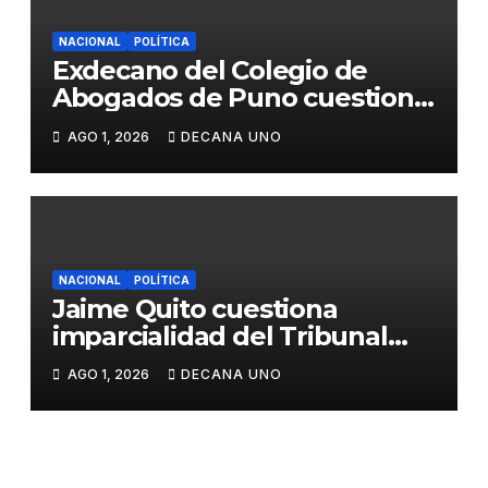
NACIONAL
POLÍTICA
Exdecano del Colegio de
Abogados de Puno cuestiona
propuestas sobre seguridad
AGO 1, 2026
DECANA UNO
ciudadana
NACIONAL
POLÍTICA
Jaime Quito cuestiona
imparcialidad del Tribunal
Constitucional tras liberación
AGO 1, 2026
DECANA UNO
de Ollanta Humala