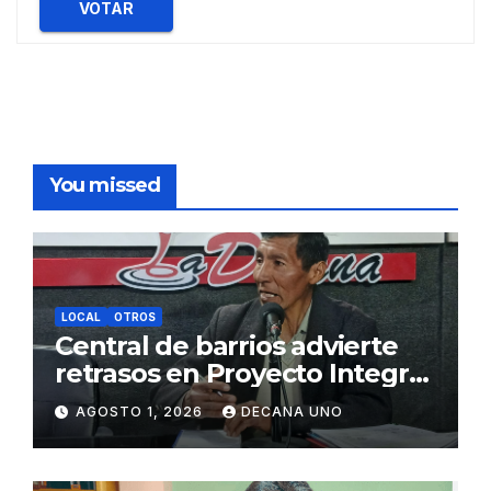
VOTAR
You missed
LOCAL
OTROS
Central de barrios advierte
retrasos en Proyecto Integral
de Agua y Alcantarillado para
AGOSTO 1, 2026
DECANA UNO
Juliaca