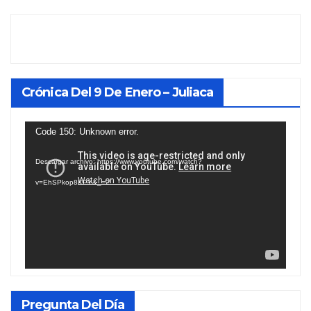
Crónica Del 9 De Enero – Juliaca
Reproductor
Code 150: Unknown error.
de
Descargar archivo: https://www.youtube.com/watch?
vídeo
v=EhSPkop8KPY&_=2
Pregunta Del Día