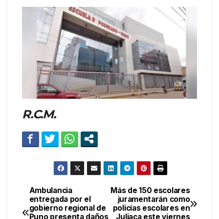
R.C.M.
Ambulancia
Más de 150 escolares
Navegación
entregada por el
juramentarán como
gobierno regional de
policías escolares en
de
Puno presenta daños
Juliaca este viernes