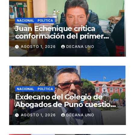
NACIONAL
POLÍTICA
Juan Echenique critica
conformación del primer
gabinete ministerial de Keiko
AGOSTO 1, 2026
DECANA UNO
Fujimori
NACIONAL
POLÍTICA
Exdecano del Colegio de
Abogados de Puno cuestiona
propuestas sobre seguridad
AGOSTO 1, 2026
DECANA UNO
ciudadana