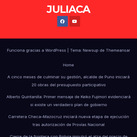
JULIACA
Funciona gracias a WordPress
|
Tema: Newsup de
Themeansar
Home
A cinco meses de culminar su gestión, alcalde de Puno iniciará
20 obras del presupuesto participativo
Alberto Quintanilla: Primer mensaje de Keiko Fujimori evidenciará
si existe un verdadero plan de gobierno
Carretera Checa–Mazocruz iniciará nueva etapa de ejecución
tras autorización de Provías Nacional
Cierre de la frontera con Bolivia impulsó el alza del precio de