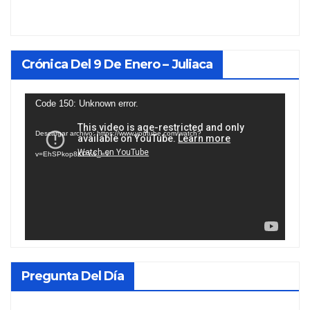
Crónica Del 9 De Enero – Juliaca
Reproductor
Code 150: Unknown error.
de
Descargar archivo: https://www.youtube.com/watch?
vídeo
v=EhSPkop8KPY&_=1
Pregunta Del Día