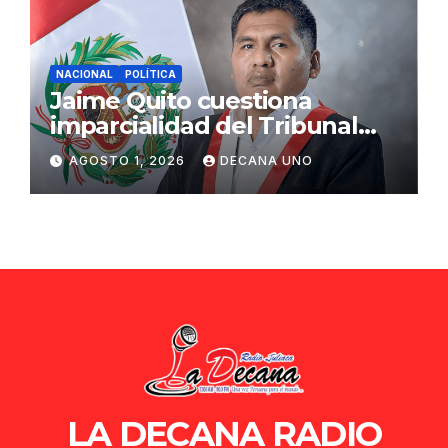
NACIONAL
POLÍTICA
Jaime Quito cuestiona
imparcialidad del Tribunal
Constitucional tras liberación
AGOSTO 1, 2026
DECANA UNO
de Ollanta Humala
LA DECANA RADIO