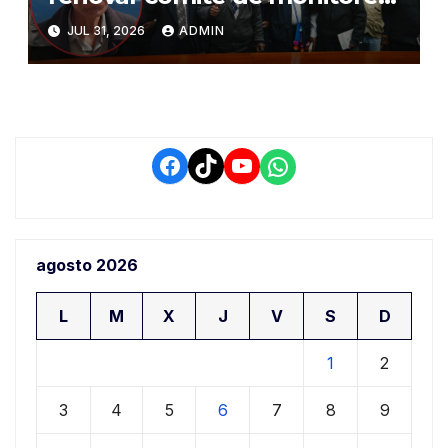
del PIAA por presuntos
JUL 31, 2026
ADMIN
conflictos de interés y
retrasos
Facebook
TikTok
YouTube
WhatsApp
agosto 2026
L
M
X
J
V
S
D
1
2
3
4
5
6
7
8
9