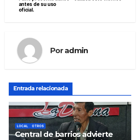
antes de su uso
entradas
oficial.
Por
admin
Entrada relacionada
LOCAL
OTROS
Central de barrios advierte