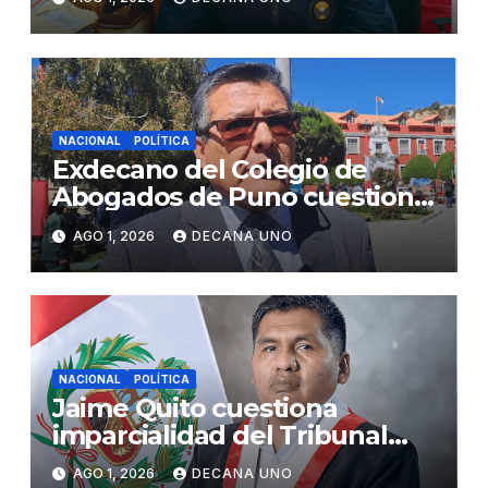
Fujimori
NACIONAL
POLÍTICA
Exdecano del Colegio de
Abogados de Puno cuestiona
propuestas sobre seguridad
AGO 1, 2026
DECANA UNO
ciudadana
NACIONAL
POLÍTICA
Jaime Quito cuestiona
imparcialidad del Tribunal
Constitucional tras liberación
AGO 1, 2026
DECANA UNO