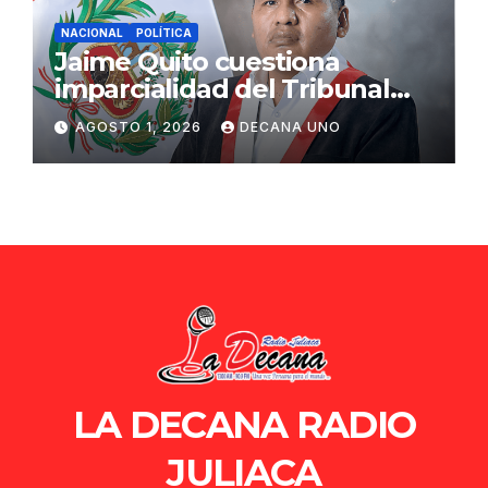
NACIONAL
POLÍTICA
Jaime Quito cuestiona
imparcialidad del Tribunal
Constitucional tras liberación
AGOSTO 1, 2026
DECANA UNO
de Ollanta Humala
LA DECANA RADIO
JULIACA