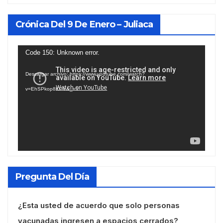
Crónica Del 9 De Enero – Juliaca
Reproductor
Code 150: Unknown error.
de
Descargar archivo: https://www.youtube.com/watch?
vídeo
v=EhSPkop8KPY&_=1
Pregunta Del Día
¿Esta usted de acuerdo que solo personas
vacunadas ingresen a espacios cerrados?