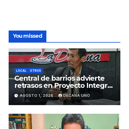
You missed
LOCAL
OTROS
Central de barrios advierte
retrasos en Proyecto Integral
de Agua y Alcantarillado para
AGOSTO 1, 2026
DECANA UNO
Juliaca