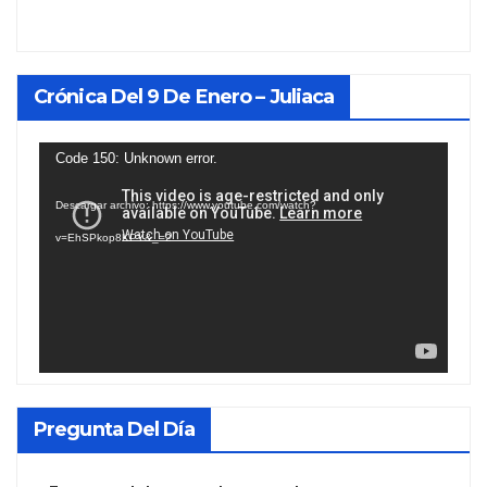
Crónica Del 9 De Enero – Juliaca
Reproductor
Code 150: Unknown error.
de
Descargar archivo: https://www.youtube.com/watch?
vídeo
v=EhSPkop8KPY&_=2
Pregunta Del Día