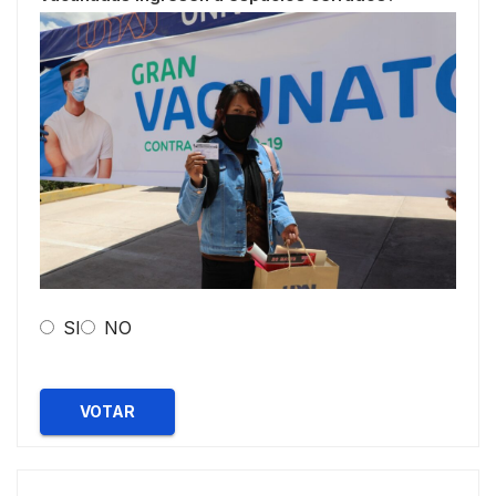
SI
NO
VOTAR