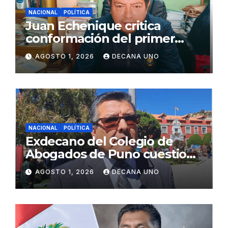
NACIONAL
POLÍTICA
Juan Echenique critica
conformación del primer
gabinete ministerial de Keiko
AGOSTO 1, 2026
DECANA UNO
Fujimori
NACIONAL
POLÍTICA
Exdecano del Colegio de
Abogados de Puno cuestiona
propuestas sobre seguridad
AGOSTO 1, 2026
DECANA UNO
ciudadana