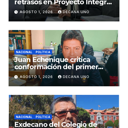
retrasos en Proyecto Integral
de Agua y Alcantarillado para
AGOSTO 1, 2026
DECANA UNO
Juliaca
NACIONAL
POLÍTICA
Juan Echenique critica
conformación del primer
gabinete ministerial de Keiko
AGOSTO 1, 2026
DECANA UNO
Fujimori
NACIONAL
POLÍTICA
Exdecano del Colegio de