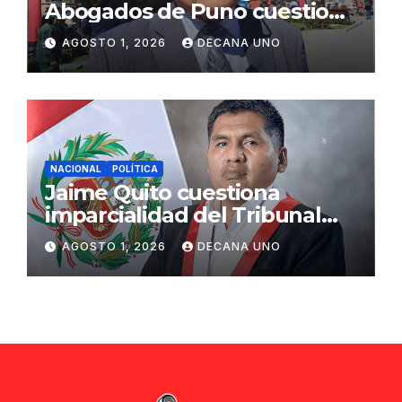
Abogados de Puno cuestiona
propuestas sobre seguridad
AGOSTO 1, 2026
DECANA UNO
ciudadana
NACIONAL
POLÍTICA
Jaime Quito cuestiona
imparcialidad del Tribunal
Constitucional tras liberación
AGOSTO 1, 2026
DECANA UNO
de Ollanta Humala