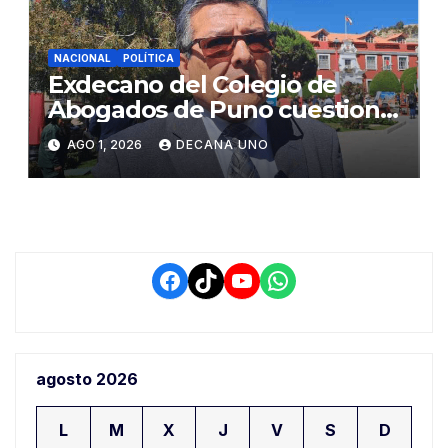
NACIONAL
POLÍTICA
Exdecano del Colegio de
Abogados de Puno cuestiona
propuestas sobre seguridad
AGO 1, 2026
DECANA UNO
ciudadana
Facebook
TikTok
YouTube
WhatsApp
agosto 2026
L
M
X
J
V
S
D