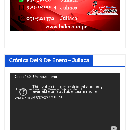
Crónica Del 9 De Enero – Juliaca
Reproductor
Code 150: Unknown error.
de
Descargar archivo: https://www.youtube.com/watch?
vídeo
v=EhSPkop8KPY&_=1