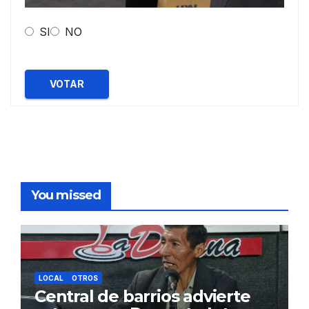
SI
NO
VOTAR
You missed
LOCAL
OTROS
Central de barrios advierte