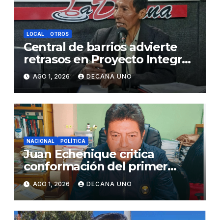
LOCAL
OTROS
Central de barrios advierte
retrasos en Proyecto Integral
de Agua y Alcantarillado para
AGO 1, 2026
DECANA UNO
Juliaca
NACIONAL
POLÍTICA
Juan Echenique critica
conformación del primer
gabinete ministerial de Keiko
AGO 1, 2026
DECANA UNO
Fujimori