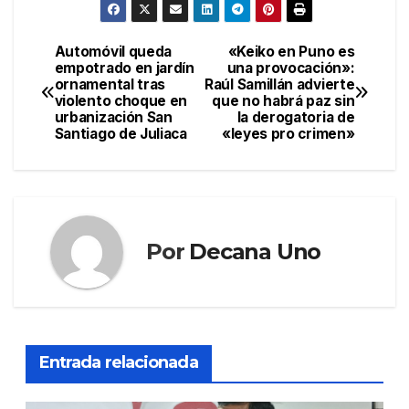
Automóvil queda
«Keiko en Puno es
Navegación
empotrado en jardín
una provocación»:
ornamental tras
Raúl Samillán advierte
de
violento choque en
que no habrá paz sin
urbanización San
la derogatoria de
entradas
Santiago de Juliaca
«leyes pro crimen»
Por
Decana Uno
Entrada relacionada