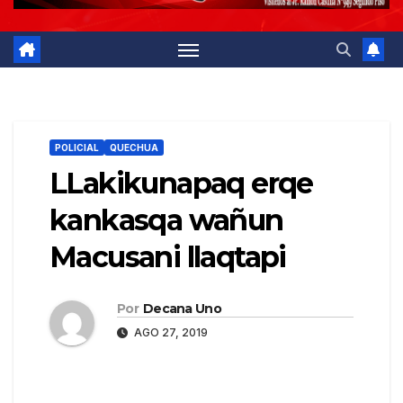
POLICIAL
QUECHUA
LLakikunapaq erqe
kankasqa wañun
Macusani llaqtapi
Por
Decana Uno
AGO 27, 2019