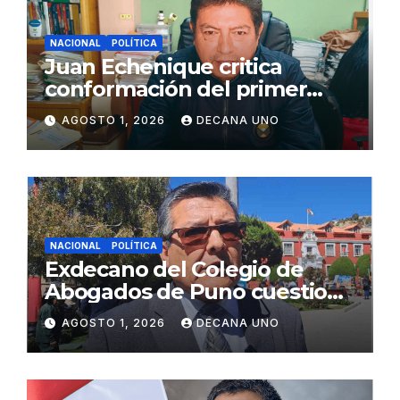
NACIONAL
POLÍTICA
Juan Echenique critica
conformación del primer
gabinete ministerial de Keiko
AGOSTO 1, 2026
DECANA UNO
Fujimori
NACIONAL
POLÍTICA
Exdecano del Colegio de
Abogados de Puno cuestiona
propuestas sobre seguridad
AGOSTO 1, 2026
DECANA UNO
ciudadana