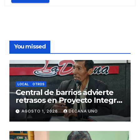
You missed
LOCAL
OTROS
Central de barrios advierte
retrasos en Proyecto Integral
de Agua y Alcantarillado para
AGOSTO 1, 2026
DECANA UNO
Juliaca