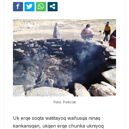
Foto: Policial
Uk erqe soqta watitayoq wañusqa ninaq
kankansqan, ukqen erqe chunka ukniyoq