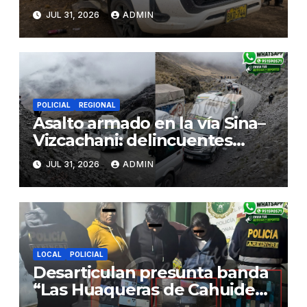
Sina–Juliaca y escaparían
JUL 31, 2026
ADMIN
hacia Bolivia tras
enfrentamiento con ronderos
POLICIAL
REGIONAL
Asalto armado en la vía Sina–
Vizcachani: delincuentes
roban pertenencias y se
JUL 31, 2026
ADMIN
llevan dos camionetas rumbo
a Juliaca
LOCAL
POLICIAL
Desarticulan presunta banda
“Las Huaqueras de Cahuide”
y decomisan 96 celulares en