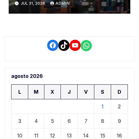
JUL 31, 2026
ADMIN
operativo policial en Juliaca
Facebook
TikTok
YouTube
WhatsApp
agosto 2026
L
M
X
J
V
S
D
1
2
3
4
5
6
7
8
9
10
11
12
13
14
15
16