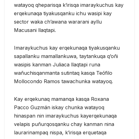
watayoq qheparisqa k’irisqa imaraykuchus kay
erqekunaqa tiyakusqanku ichu wasipi kay
sector waka ch’awana wararani ayllu
Macusani llaqtapi.
Imaraykuchus kay erqekunaqa tiyakusqanku
sapallanku mamallankuwa, taytankuqa q’oñi
wasipis kanman Juliaca llaqtapi runa
wañuchisqanmanta sutintaq kasqa Teófilo
Mollocondo Ramos tawachunka watayoq.
Kay erqekunaq mamanqa kasqa Roxana
Pacco Guzmán iskay chunka watayoq
hinaspan nin imaraykuchus kayerqekunaqa
velapis puñurqosqanku chay kanman nina
laurarinampaq nispa, k’irisqa erquetaqa