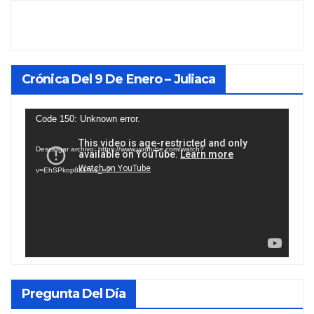
Crónica Del 9 De Enero – Juliaca
Reproductor
Code 150: Unknown error.
de
Descargar archivo: https://www.youtube.com/watch?
vídeo
v=EhSPkop8KPY&_=2
Pregunta Del Día