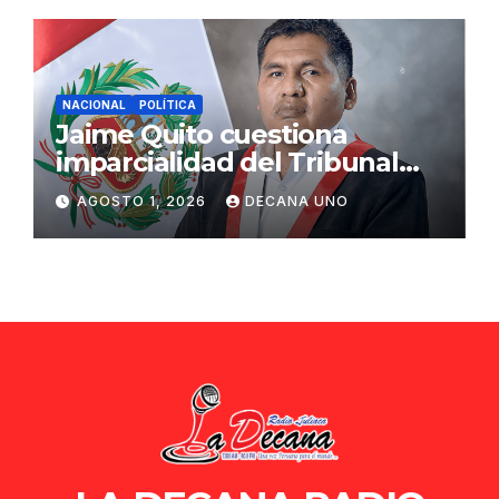
NACIONAL
POLÍTICA
Jaime Quito cuestiona
imparcialidad del Tribunal
Constitucional tras liberación
AGOSTO 1, 2026
DECANA UNO
de Ollanta Humala