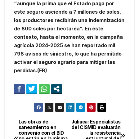
“aunque la prima que el Estado paga por
este seguro asciende a 7 millones de soles,
los productores recibirán una indemnización
de 800 soles por hectárea”. En este
contexto, hasta el momento, en la campaña
agrícola 2024-2025 se han reportado mil
798 avisos de siniestro, lo que ha permitido
activar el seguro agrario para mitigar las
pérdidas.(FB)
Las obras de
Juliaca: Especialistas
Navegación
saneamiento en
del CISMID evaluarán
convenio con el BID
la resistencia
de
no están en la misma
estructural del