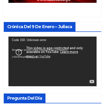
Crónica Del 9 De Enero – Juliaca
Reproductor
Code 150: Unknown error.
de
Descargar archivo: https://www.youtube.com/watch?
vídeo
v=EhSPkop8KPY&_=1
Pregunta Del Día