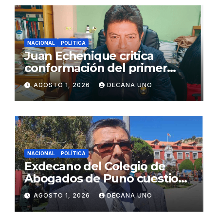
NACIONAL
POLÍTICA
Juan Echenique critica
conformación del primer
gabinete ministerial de Keiko
AGOSTO 1, 2026
DECANA UNO
Fujimori
NACIONAL
POLÍTICA
Exdecano del Colegio de
Abogados de Puno cuestiona
propuestas sobre seguridad
AGOSTO 1, 2026
DECANA UNO
ciudadana