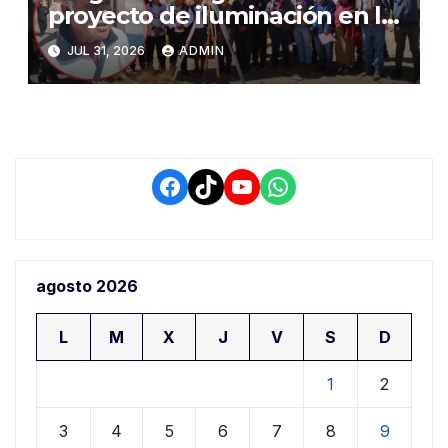
proyecto de iluminación en la
salida a Puno y alertan por
JUL 31, 2026
ADMIN
demora que pone en riesgo a
conductores
Facebook
TikTok
YouTube
WhatsApp
agosto 2026
L
M
X
J
V
S
D
1
2
3
4
5
6
7
8
9