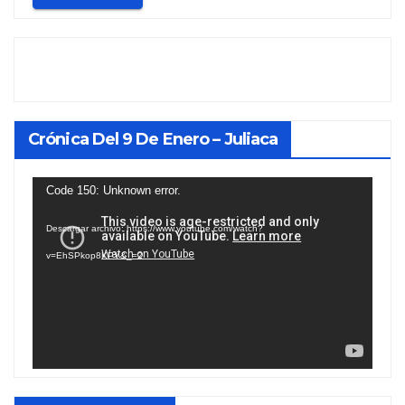
Crónica Del 9 De Enero – Juliaca
Reproductor
Code 150: Unknown error.
de
Descargar archivo: https://www.youtube.com/watch?
vídeo
v=EhSPkop8KPY&_=2