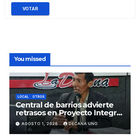
VOTAR
You missed
LOCAL
OTROS
Central de barrios advierte
retrasos en Proyecto Integral
de Agua y Alcantarillado para
AGOSTO 1, 2026
DECANA UNO
Juliaca