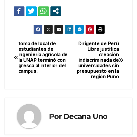
toma de local de
Dirigente de Perú
Navegación
estudiantes de
Libre justifica
ingeniería agrícola de
creación
de
la UNAP terminó con
indiscriminada de
gresca al interior del
universidades sin
entradas
campus.
presupuesto en la
región Puno
Por
Decana Uno