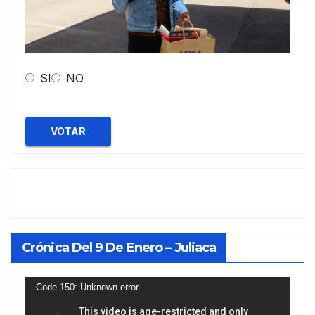
SI
NO
VOTAR
Crónica Del 9 De Enero – Juliaca
Reproductor
Code 150: Unknown error.
de