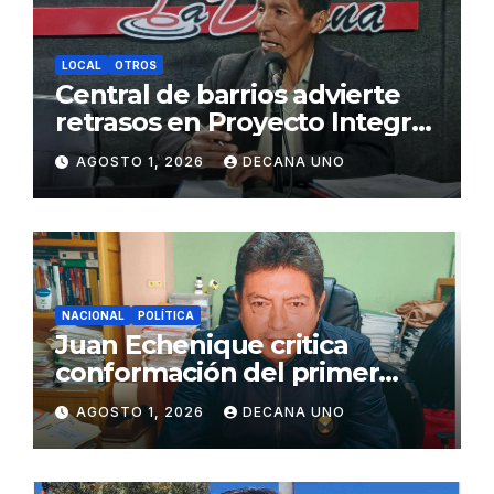
LOCAL
OTROS
Central de barrios advierte
retrasos en Proyecto Integral
de Agua y Alcantarillado para
AGOSTO 1, 2026
DECANA UNO
Juliaca
NACIONAL
POLÍTICA
Juan Echenique critica
conformación del primer
gabinete ministerial de Keiko
AGOSTO 1, 2026
DECANA UNO
Fujimori