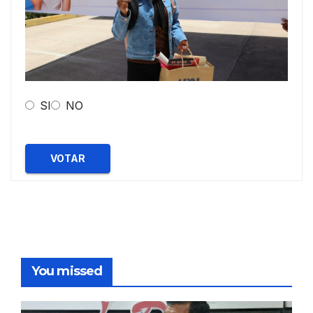
SI
NO
VOTAR
You missed