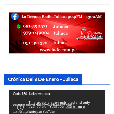
Crónica Del 9 De Enero – Juliaca
Reproductor
Code 150: Unknown error.
de
Descargar archivo: https://www.youtube.com/watch?
vídeo
v=EhSPkop8KPY&_=1