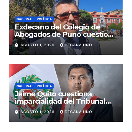
NACIONAL
POLÍTICA
Exdecano del Colegio de
Abogados de Puno cuestiona
propuestas sobre seguridad
AGOSTO 1, 2026
DECANA UNO
ciudadana
NACIONAL
POLÍTICA
Jaime Quito cuestiona
imparcialidad del Tribunal
Constitucional tras liberación
AGOSTO 1, 2026
DECANA UNO
de Ollanta Humala