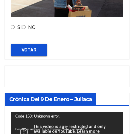
SI
NO
VOTAR
Crónica Del 9 De Enero – Juliaca
Reproductor
Code 150: Unknown error.
de
Descargar archivo: https://www.youtube.com/watch?