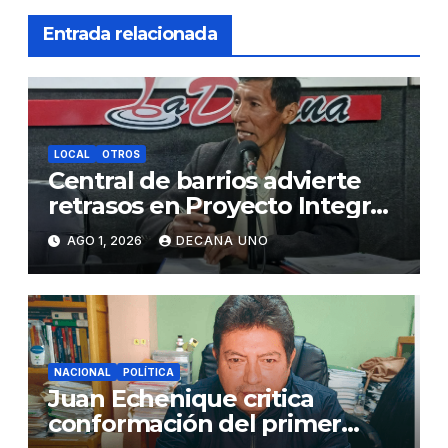
Entrada relacionada
LOCAL
OTROS
Central de barrios advierte
retrasos en Proyecto Integral
de Agua y Alcantarillado para
AGO 1, 2026
DECANA UNO
Juliaca
NACIONAL
POLÍTICA
Juan Echenique critica
conformación del primer