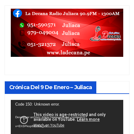
Crónica Del 9 De Enero – Juliaca
Reproductor
Code 150: Unknown error.
de
Descargar archivo: https://www.youtube.com/watch?
vídeo
v=EhSPkop8KPY&_=1