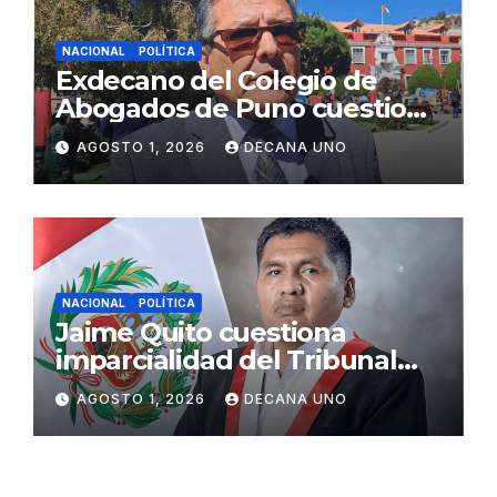
NACIONAL
POLÍTICA
Exdecano del Colegio de
Abogados de Puno cuestiona
propuestas sobre seguridad
AGOSTO 1, 2026
DECANA UNO
ciudadana
NACIONAL
POLÍTICA
Jaime Quito cuestiona
imparcialidad del Tribunal
Constitucional tras liberación
AGOSTO 1, 2026
DECANA UNO
de Ollanta Humala