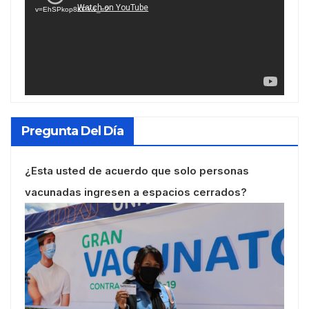
vídeo
v=EhSPkop8KPY&_=2
Pregunta Del Día
¿Esta usted de acuerdo que solo personas
vacunadas ingresen a espacios cerrados?