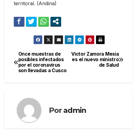
territoral. (Andina)
Once muestras de
Víctor Zamora Mesia
Navegación
posibles infectados
es el nuevo ministro
por el coronavirus
de Salud
de
son llevadas a Cusco
entradas
Por
admin