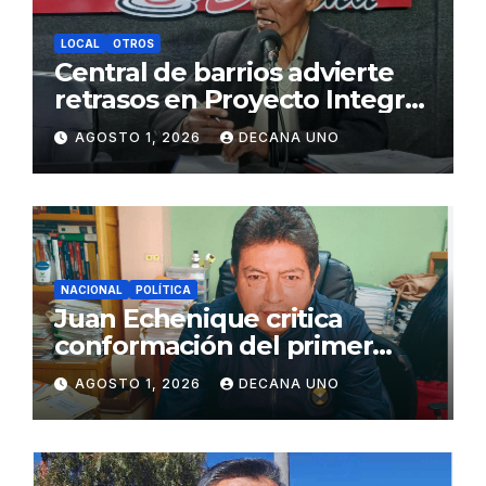
LOCAL
OTROS
Central de barrios advierte
retrasos en Proyecto Integral
de Agua y Alcantarillado para
AGOSTO 1, 2026
DECANA UNO
Juliaca
NACIONAL
POLÍTICA
Juan Echenique critica
conformación del primer
gabinete ministerial de Keiko
AGOSTO 1, 2026
DECANA UNO
Fujimori