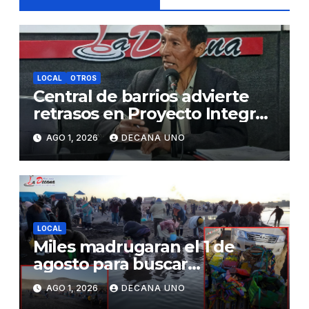
LOCAL
OTROS
Central de barrios advierte
retrasos en Proyecto Integral
de Agua y Alcantarillado para
AGO 1, 2026
DECANA UNO
Juliaca
LOCAL
Miles madrugaran el 1 de
agosto para buscar
piedrecillas en los ríos y
AGO 1, 2026
DECANA UNO
realizar la challa por la