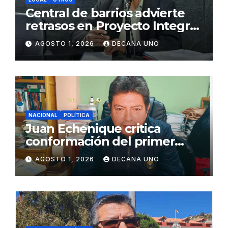
Central de barrios advierte
retrasos en Proyecto Integral
de Agua y Alcantarillado para
AGOSTO 1, 2026
DECANA UNO
Juliaca
NACIONAL
POLÍTICA
Juan Echenique critica
conformación del primer
gabinete ministerial de Keiko
AGOSTO 1, 2026
DECANA UNO
Fujimori