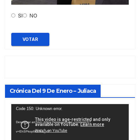
SI
NO
VOTAR
Crónica Del 9 De Enero – Juliaca
Reproductor
Code 150: Unknown error.
de
Descargar archivo: https://www.youtube.com/watch?
vídeo
v=EhSPkop8KPY&_=2