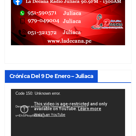
Crónica Del 9 De Enero – Juliaca
Reproductor
Code 150: Unknown error.
de
Descargar archivo: https://www.youtube.com/watch?
vídeo
v=EhSPkop8KPY&_=1