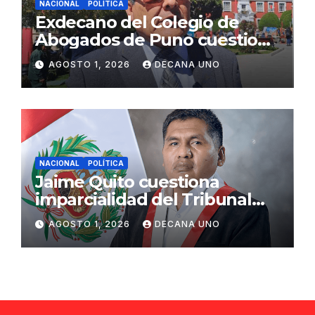
NACIONAL
POLÍTICA
Exdecano del Colegio de
Abogados de Puno cuestiona
propuestas sobre seguridad
AGOSTO 1, 2026
DECANA UNO
ciudadana
NACIONAL
POLÍTICA
Jaime Quito cuestiona
imparcialidad del Tribunal
Constitucional tras liberación
AGOSTO 1, 2026
DECANA UNO
de Ollanta Humala