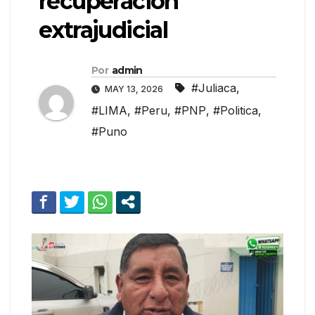
recuperación
extrajudicial
Por
admin
#Juliaca
,
MAY 13, 2026
#LIMA
,
#Peru
,
#PNP
,
#Politica
,
#Puno