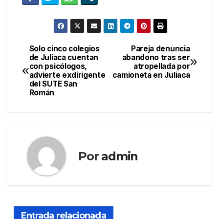
Solo cinco colegios
Pareja denuncia
Navegación
de Juliaca cuentan
abandono tras ser
con psicólogos,
atropellada por
de
advierte exdirigente
camioneta en Juliaca
del SUTE San
entradas
Román
Por
admin
Entrada relacionada