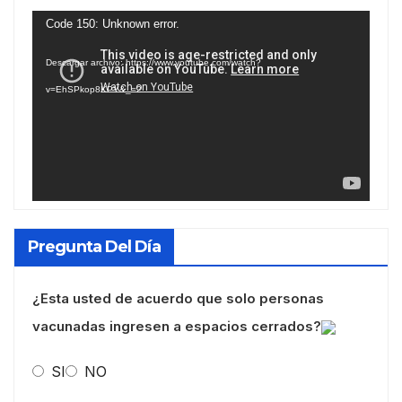
Reproductor
Code 150: Unknown error.
de
Descargar archivo: https://www.youtube.com/watch?
vídeo
v=EhSPkop8KPY&_=2
Pregunta Del Día
¿Esta usted de acuerdo que solo personas
vacunadas ingresen a espacios cerrados?
SI
NO