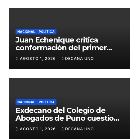
NACIONAL
POLÍTICA
Juan Echenique critica
conformación del primer
gabinete ministerial de Keiko
AGOSTO 1, 2026
DECANA UNO
Fujimori
NACIONAL
POLÍTICA
Exdecano del Colegio de
Abogados de Puno cuestiona
propuestas sobre seguridad
AGOSTO 1, 2026
DECANA UNO
ciudadana