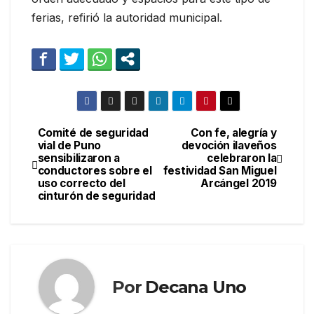
ferias, refirió la autoridad municipal.
Comité de seguridad
Con fe, alegría y
Navegación
vial de Puno
devoción ilaveños
sensibilizaron a
celebraron la
de
conductores sobre el
festividad San Miguel
uso correcto del
Arcángel 2019
entradas
cinturón de seguridad
Por
Decana Uno