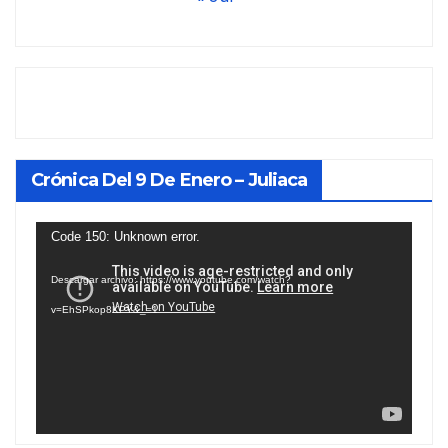
Crónica Del 9 De Enero – Juliaca
Reproductor
Code 150: Unknown error.
de
Descargar archivo: https://www.youtube.com/watch?
vídeo
v=EhSPkop8KPY&_=1