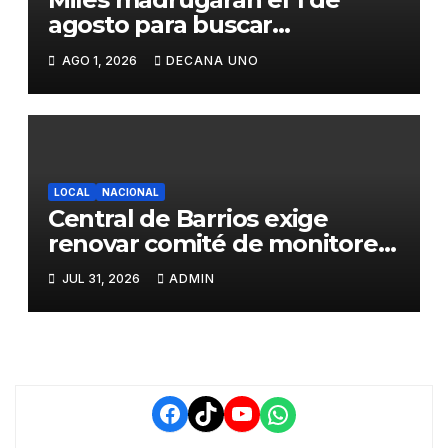
agosto para buscar
piedrecillas en los ríos y
AGO 1, 2026
DECANA UNO
realizar la challa por la
riqueza y la prosperidad
LOCAL
NACIONAL
Central de Barrios exige
renovar comité de monitoreo
del PIAA por presuntos
JUL 31, 2026
ADMIN
conflictos de interés y
retrasos
Facebook
TikTok
YouTube
WhatsApp