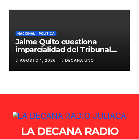
NACIONAL
POLÍTICA
Jaime Quito cuestiona
imparcialidad del Tribunal
Constitucional tras liberación
AGOSTO 1, 2026
DECANA UNO
de Ollanta Humala
LA DECANA RADIO