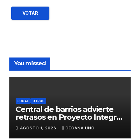
VOTAR
You missed
LOCAL
OTROS
Central de barrios advierte
retrasos en Proyecto Integral
de Agua y Alcantarillado para
AGOSTO 1, 2026
DECANA UNO
Juliaca