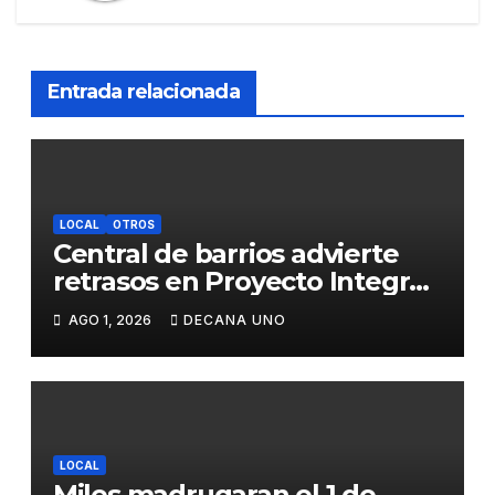
Entrada relacionada
LOCAL
OTROS
Central de barrios advierte
retrasos en Proyecto Integral
de Agua y Alcantarillado para
AGO 1, 2026
DECANA UNO
Juliaca
LOCAL
Miles madrugaran el 1 de