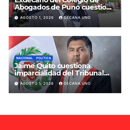
Abogados de Puno cuestiona
propuestas sobre seguridad
AGOSTO 1, 2026
DECANA UNO
ciudadana
NACIONAL
POLÍTICA
Jaime Quito cuestiona
imparcialidad del Tribunal
Constitucional tras liberación
AGOSTO 1, 2026
DECANA UNO
de Ollanta Humala