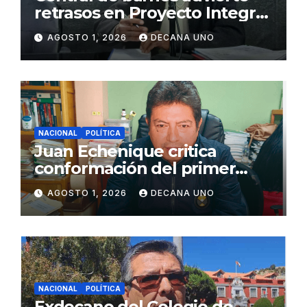
retrasos en Proyecto Integral
de Agua y Alcantarillado para
AGOSTO 1, 2026
DECANA UNO
Juliaca
NACIONAL
POLÍTICA
Juan Echenique critica
conformación del primer
gabinete ministerial de Keiko
AGOSTO 1, 2026
DECANA UNO
Fujimori
NACIONAL
POLÍTICA
Exdecano del Colegio de