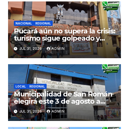
NACIONAL
REGIONAL
Pucará aún no supera la crisis:
turismo sigue golpeado y
alcaldesa exige al nuevo
JUL 31, 2026
ADMIN
Gobierno fondos para obras
paralizadas
LOCAL
REGIONAL
Municipalidad de San Román
elegirá este 3 de agosto a
representantes del Comité
JUL 31, 2026
ADMIN
de Seguridad y Salud en el
Trabajo