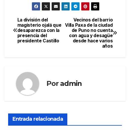
La división del
Vecinos del barrio
Navegación
magisterio ojalá que
Villa Paxa de la ciudad
desaparezca con la
de Puno no cuenta
de
presencia del
con agua y desagüe
presidente Castillo
desde hace varios
entradas
años
Por
admin
Entrada relacionada