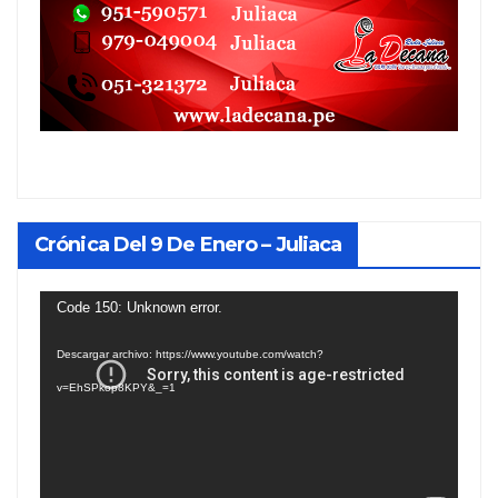
Crónica Del 9 De Enero – Juliaca
Reproductor
Code 150: Unknown error.
de
Descargar archivo: https://www.youtube.com/watch?
vídeo
v=EhSPkop8KPY&_=1