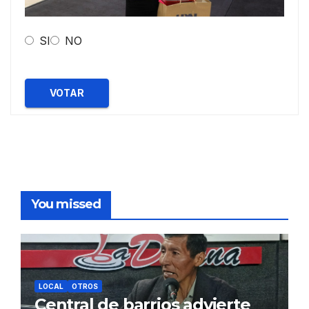
SI
NO
VOTAR
You missed
LOCAL
OTROS
Central de barrios advierte