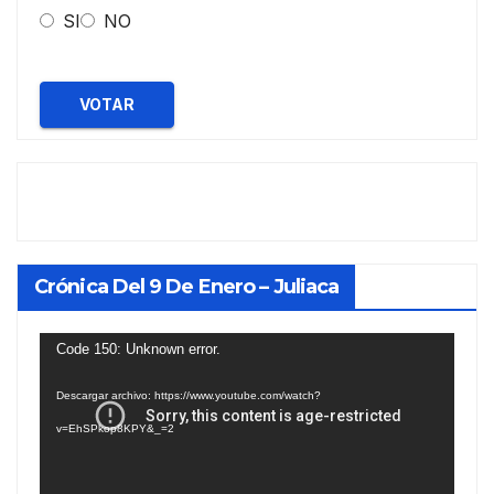
SI
NO
VOTAR
Crónica Del 9 De Enero – Juliaca
Reproductor
Code 150: Unknown error.
de
Descargar archivo: https://www.youtube.com/watch?
vídeo
v=EhSPkop8KPY&_=2