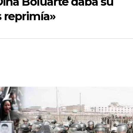
Dina Boluarte daba su
s reprimía»