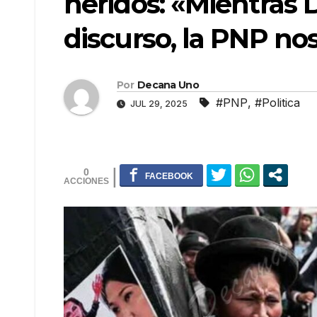
heridos: «Mientras 
discurso, la PNP no
Por
Decana Uno
#PNP
,
#Politica
JUL 29, 2025
0