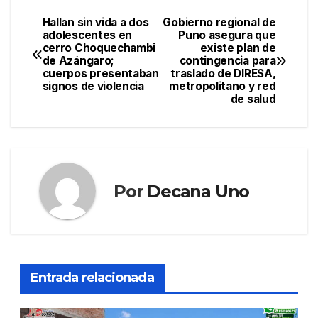
Hallan sin vida a dos
Gobierno regional de
Navegación
adolescentes en
Puno asegura que
cerro Choquechambi
existe plan de
de
de Azángaro;
contingencia para
cuerpos presentaban
traslado de DIRESA,
entradas
signos de violencia
metropolitano y red
de salud
Por
Decana Uno
Entrada relacionada