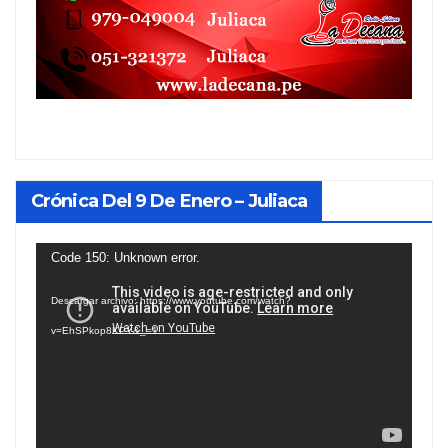
Crónica Del 9 De Enero – Juliaca
Reproductor
Code 150: Unknown error.
de
Descargar archivo: https://www.youtube.com/watch?
vídeo
v=EhSPkop8KPY&_=1