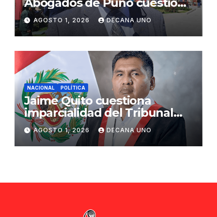
Abogados de Puno cuestiona
propuestas sobre seguridad
AGOSTO 1, 2026
DECANA UNO
ciudadana
NACIONAL
POLÍTICA
Jaime Quito cuestiona
imparcialidad del Tribunal
Constitucional tras liberación
AGOSTO 1, 2026
DECANA UNO
de Ollanta Humala