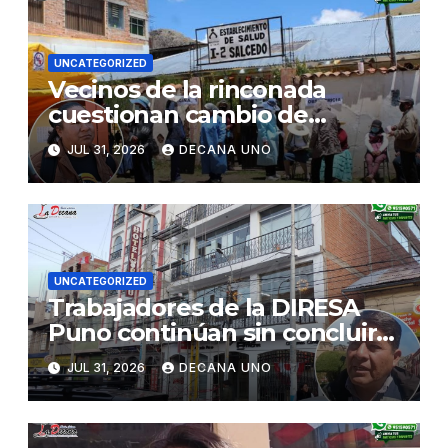
UNCATEGORIZED
Vecinos de la rinconada
cuestionan cambio de
decisión sobre certificado de
JUL 31, 2026
DECANA UNO
posesión otorgado a centro
de salud
UNCATEGORIZED
Trabajadores de la DIRESA
Puno continúan sin concluir
su instalación en nuevos
JUL 31, 2026
DECANA UNO
locales