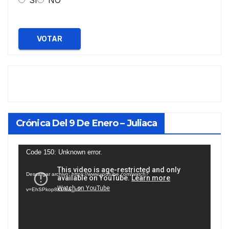
VOTAR
Crónica Del 9 De Enero – Juliaca
Reproductor
Code 150: Unknown error.
de
Descargar archivo: https://www.youtube.com/watch?
vídeo
v=EhSPkop8KPY&_=2