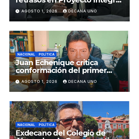
de Agua y Alcantarillado para
AGOSTO 1, 2026
DECANA UNO
Juliaca
NACIONAL
POLÍTICA
Juan Echenique critica
conformación del primer
gabinete ministerial de Keiko
AGOSTO 1, 2026
DECANA UNO
Fujimori
NACIONAL
POLÍTICA
Exdecano del Colegio de