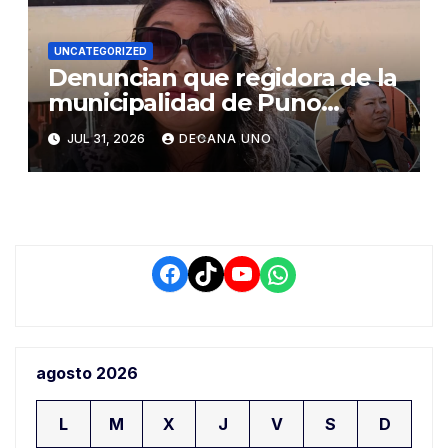
UNCATEGORIZED
Denuncian que regidora de la
municipalidad de Puno
habría solicitado paralizar
JUL 31, 2026
DECANA UNO
obra de pavimentación en la
rinconada Salcedo
Facebook
TikTok
YouTube
WhatsApp
agosto 2026
L
M
X
J
V
S
D