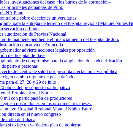
e las investigaciones del caso «los burros de la corrupción»
 las principales demandas de Puno
e la UNA Puno
ntraloría sobre elecciones universitarias
ograma para la entrega de terreno del hospital regional Manuel Nuñes B
preservación en Puno
as autorización de Provías Nacional
 norte mantiene pendiente el financiamiento del hospital de Juli.
institución educativa de Atuncolla
obernador advierte acciones legales por oposición
ión del hospital de Ilave
limiento de compromiso para la ampliación de la electrificación
 de perro a personas
yecto del centro de salud por presunta afectación a vía pública
y exigen cambio urgente de poste dañado
a para el 27, 28 y 29 de julio
20 obras del presupuesto participativo
 en el Terminal Zonal Norte
mil con participación de productores
legue a dos millones en los próximos tres meses.
n del nuevo Hospital Regional Manuel Núñez Butrón
ción directa en el nuevo congreso
de radio de Juliaca
ará si existe un verdadero plan de gobierno