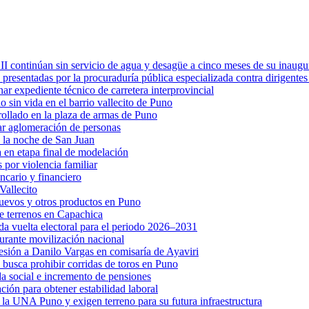
II continúan sin servicio de agua y desagüe a cinco meses de su inaugu
esentadas por la procuraduría pública especializada contra dirigentes 
r expediente técnico de carretera interprovincial
o sin vida en el barrio vallecito de Puno
rollado en la plaza de armas de Puno
ar aglomeración de personas
 la noche de San Juan
a en etapa final de modelación
 por violencia familiar
cario y financiero
Vallecito
 huevos y otros productos en Puno
e terrenos en Capachica
da vuelta electoral para el periodo 2026–2031
durante movilización nacional
esión a Danilo Vargas en comisaría de Ayaviri
busca prohibir corridas de toros en Puno
a social e incremento de pensiones
ón para obtener estabilidad laboral
la UNA Puno y exigen terreno para su futura infraestructura