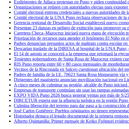
Exdirigentes de Juliaca protestan en Puno y piden continuidad d
Organizaciones se reúnen con autoridades electas para exponer
Comité electoral entrega credenciales a nuevas autoridades d
Comité electoral de la UNA Puno rechaza observaciones de la co
Gerencia regional de Desarrollo Social establecerá nuevo cron
Presentan 23 danzas en peligro de extinción para promover su 
Carretera Checa–Mazocruz iniciará nueva etapa de ejecución tr
Priorización de recursos para atender el fenómeno El Niño en el
Padres denuncian presuntos actos de maltrato contra escolar en 
Descartan traslado de la DIRESA al hospital de la UNA Puno; g
El 14 de agosto se conocerá a la empresa que retomará la ejecuc
Tenientes gobernadores de Santa Rosa de Mazocruz exigen cump
RIS Puno reporta entre 60 y 80 casos mensuales de mordeduras
Vecinos de la Rinconada en Salceo cuestionan ubicación del pro
Padres de familia de la I.E. 70623 Santa Rosa bloquearon vía 
Dirigentes del magisterio anuncian movilización nacional en Lim
A cinco meses de culminar su gestión, alcalde de Puno iniciará 
Empresas de transporte continúan sin usar las rampas asignadas
EXPO VIDA Puno 2026 busca generar ventas por más de S/250 
DIRCETUR espera que la afluencia turística en la región Puno l
Culmina liberación del terreno para dar paso a la construcció
José Carlos Gutiérrez: Pueblos originarios no tienen representa
Historiador destaca el legado documental de la primera emisora 
Alberto Quintanilla: Primer mensaje de Keiko Fujimori evidenci