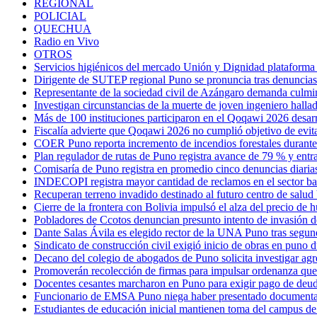
REGIONAL
POLICIAL
QUECHUA
Radio en Vivo
OTROS
Servicios higiénicos del mercado Unión y Dignidad plataforma 
Dirigente de SUTEP regional Puno se pronuncia tras denuncias pr
Representante de la sociedad civil de Azángaro demanda culmina
Investigan circunstancias de la muerte de joven ingeniero hallad
Más de 100 instituciones participaron en el Qoqawi 2026 desar
Fiscalía advierte que Qoqawi 2026 no cumplió objetivo de evit
COER Puno reporta incremento de incendios forestales durante
Plan regulador de rutas de Puno registra avance de 79 % y entr
Comisaría de Puno registra en promedio cinco denuncias diarias
INDECOPI registra mayor cantidad de reclamos en el sector ban
Recuperan terreno invadido destinado al futuro centro de salud 
Cierre de la frontera con Bolivia impulsó el alza del precio de
Pobladores de Ccotos denuncian presunto intento de invasión d
Dante Salas Ávila es elegido rector de la UNA Puno tras segun
Sindicato de construcción civil exigió inicio de obras en puno 
Decano del colegio de abogados de Puno solicita investigar agr
Promoverán recolección de firmas para impulsar ordenanza que 
Docentes cesantes marcharon en Puno para exigir pago de deud
Funcionario de EMSA Puno niega haber presentado documentaci
Estudiantes de educación inicial mantienen toma del campus de 