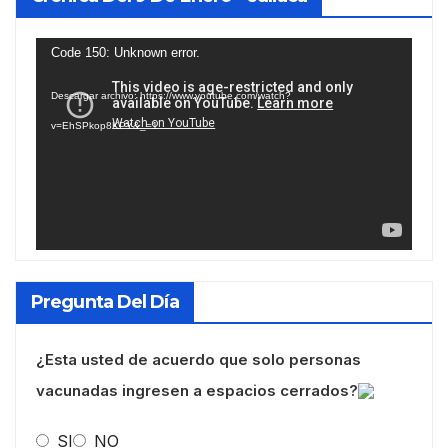
Reproductor
Code 150: Unknown error.
de
Descargar archivo: https://www.youtube.com/watch?
vídeo
v=EhSPkop8KPY&_=1
Pregunta Del Día
¿Esta usted de acuerdo que solo personas
vacunadas ingresen a espacios cerrados?
SI
NO