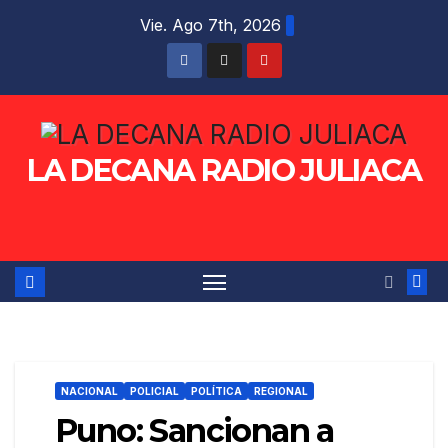
Saltar
Vie. Ago 7th, 2026
al
contenido
LA DECANA RADIO JULIACA
NACIONAL
POLICIAL
POLÍTICA
REGIONAL
Puno: Sancionan a