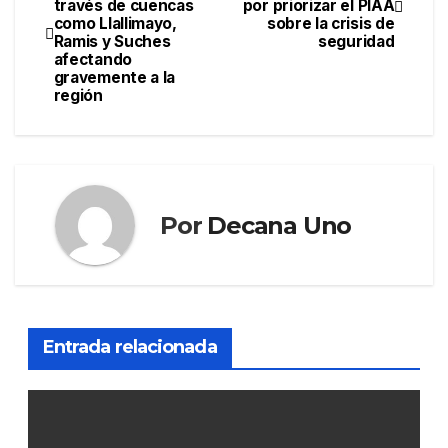
través de cuencas
por priorizar el PIAA
de
como Llallimayo,
sobre la crisis de
Ramis y Suches
seguridad
entradas
afectando
gravemente a la
región
Por
Decana Uno
Entrada relacionada