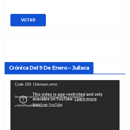
VOTAR
Crónica Del 9 De Enero – Juliaca
Reproductor
Code 150: Unknown error.
de
Descargar archivo: https://www.youtube.com/watch?
vídeo
v=EhSPkop8KPY&_=2