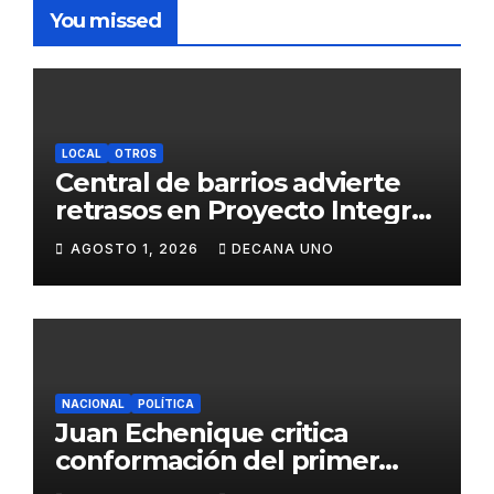
You missed
LOCAL
OTROS
Central de barrios advierte
retrasos en Proyecto Integral
de Agua y Alcantarillado para
AGOSTO 1, 2026
DECANA UNO
Juliaca
NACIONAL
POLÍTICA
Juan Echenique critica
conformación del primer
gabinete ministerial de Keiko