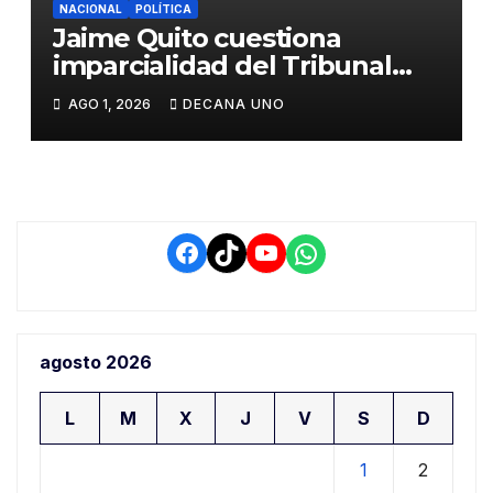
NACIONAL
POLÍTICA
Jaime Quito cuestiona
imparcialidad del Tribunal
Constitucional tras liberación
AGO 1, 2026
DECANA UNO
de Ollanta Humala
Facebook
TikTok
YouTube
WhatsApp
agosto 2026
L
M
X
J
V
S
D
1
2