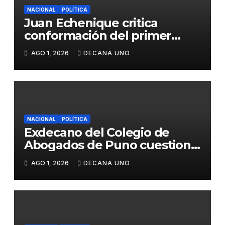
NACIONAL
POLÍTICA
Juan Echenique critica
conformación del primer
gabinete ministerial de Keiko
AGO 1, 2026
DECANA UNO
Fujimori
NACIONAL
POLÍTICA
Exdecano del Colegio de
Abogados de Puno cuestiona
propuestas sobre seguridad
AGO 1, 2026
DECANA UNO
ciudadana