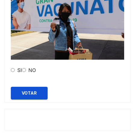
SI
NO
VOTAR