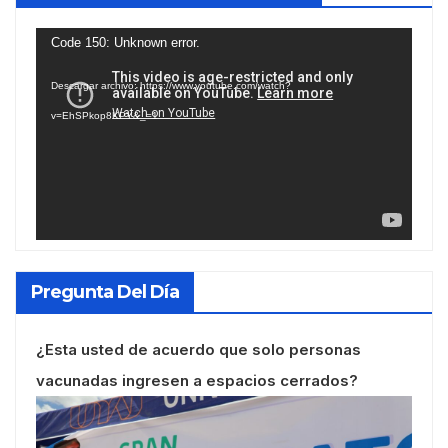
Reproductor
Code 150: Unknown error.
de
Descargar archivo: https://www.youtube.com/watch?
vídeo
v=EhSPkop8KPY&_=1
Pregunta Del Día
¿Esta usted de acuerdo que solo personas
vacunadas ingresen a espacios cerrados?