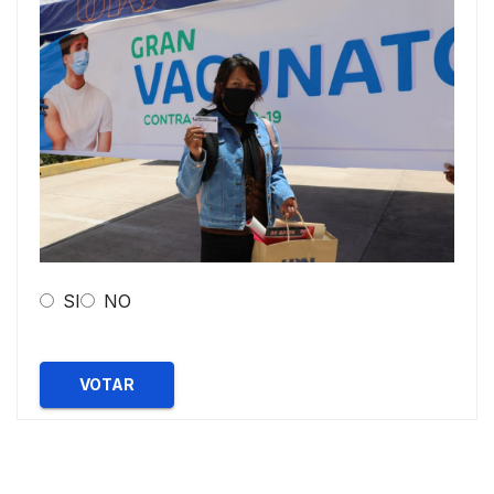
SI
NO
VOTAR