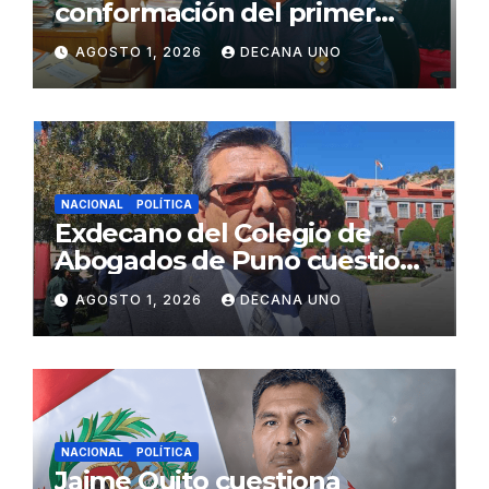
conformación del primer
gabinete ministerial de Keiko
AGOSTO 1, 2026
DECANA UNO
Fujimori
NACIONAL
POLÍTICA
Exdecano del Colegio de
Abogados de Puno cuestiona
propuestas sobre seguridad
AGOSTO 1, 2026
DECANA UNO
ciudadana
NACIONAL
POLÍTICA
Jaime Quito cuestiona