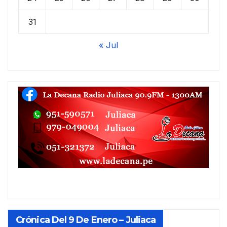
31
« Jul
Crónica Del 9 De Enero – Juliaca