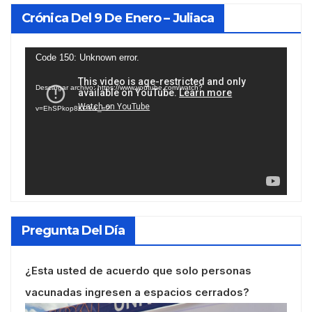
Crónica Del 9 De Enero – Juliaca
Reproductor
Code 150: Unknown error.
de
Descargar archivo: https://www.youtube.com/watch?
vídeo
v=EhSPkop8KPY&_=2
Pregunta Del Día
¿Esta usted de acuerdo que solo personas
vacunadas ingresen a espacios cerrados?