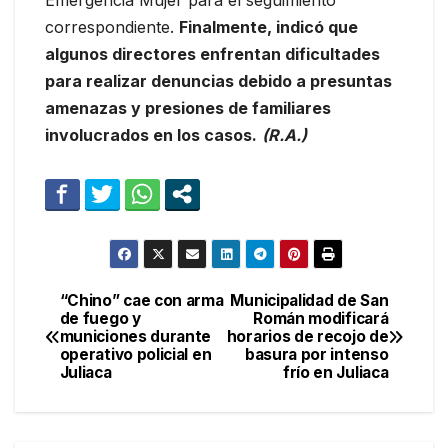
Emergencia Mujer para el seguimiento
correspondiente.
Finalmente, indicó que
algunos directores enfrentan dificultades
para realizar denuncias debido a presuntas
amenazas y presiones de familiares
involucrados en los casos.
(R.A.)
“Chino” cae con arma
Municipalidad de San
Navegación
de fuego y
Román modificará
municiones durante
horarios de recojo de
de
operativo policial en
basura por intenso
Juliaca
frío en Juliaca
entradas