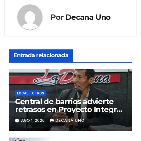
Por
Decana Uno
Entrada relacionada
LOCAL
OTROS
Central de barrios advierte
retrasos en Proyecto Integral
de Agua y Alcantarillado para
AGO 1, 2026
DECANA UNO
Juliaca