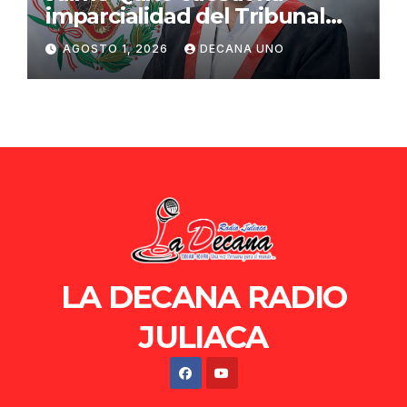
imparcialidad del Tribunal
Constitucional tras liberación
AGOSTO 1, 2026
DECANA UNO
de Ollanta Humala
LA DECANA RADIO
JULIACA