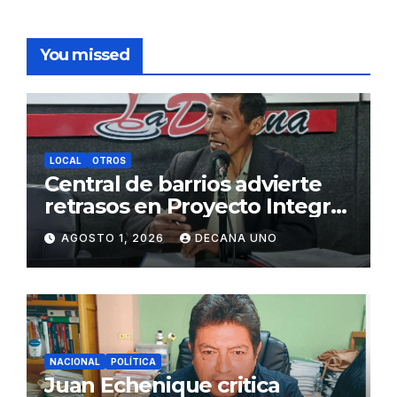
You missed
LOCAL
OTROS
Central de barrios advierte
retrasos en Proyecto Integral
de Agua y Alcantarillado para
AGOSTO 1, 2026
DECANA UNO
Juliaca
NACIONAL
POLÍTICA
Juan Echenique critica