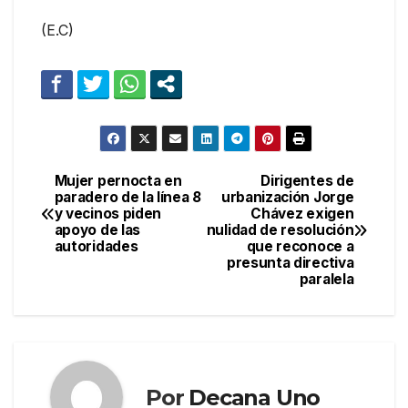
(E.C)
Mujer pernocta en
Dirigentes de
Navegación
paradero de la línea 8
urbanización Jorge
y vecinos piden
Chávez exigen
de
apoyo de las
nulidad de resolución
autoridades
que reconoce a
entradas
presunta directiva
paralela
Por
Decana Uno