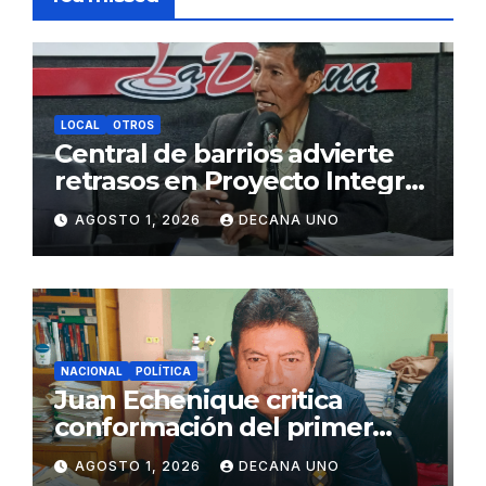
LOCAL
OTROS
Central de barrios advierte
retrasos en Proyecto Integral
de Agua y Alcantarillado para
AGOSTO 1, 2026
DECANA UNO
Juliaca
NACIONAL
POLÍTICA
Juan Echenique critica
conformación del primer
gabinete ministerial de Keiko
AGOSTO 1, 2026
DECANA UNO
Fujimori