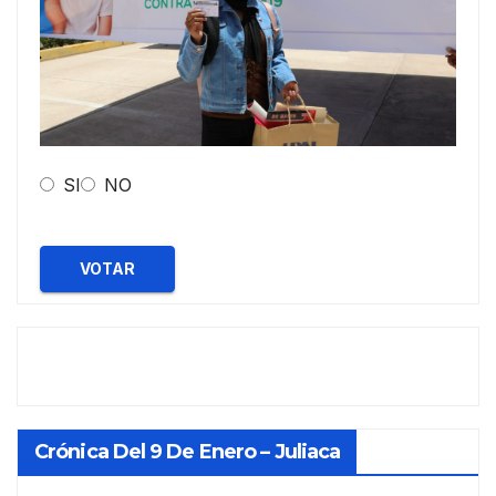
SI
NO
VOTAR
Crónica Del 9 De Enero – Juliaca