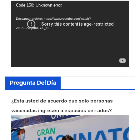
Reproductor
Code 150: Unknown error.
de
Descargar archivo: https://www.youtube.com/watch?
vídeo
v=EhSPkop8KPY&_=2
Pregunta Del Día
¿Esta usted de acuerdo que solo personas
vacunadas ingresen a espacios cerrados?