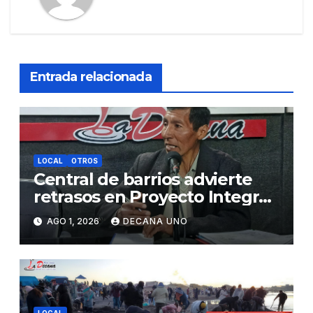
Entrada relacionada
LOCAL
OTROS
Central de barrios advierte
retrasos en Proyecto Integral
de Agua y Alcantarillado para
AGO 1, 2026
DECANA UNO
Juliaca
LOCAL