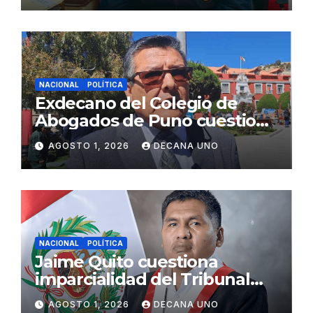
NACIONAL
POLÍTICA
Exdecano del Colegio de
Abogados de Puno cuestiona
propuestas sobre seguridad
AGOSTO 1, 2026
DECANA UNO
ciudadana
NACIONAL
POLÍTICA
Jaime Quito cuestiona
imparcialidad del Tribunal
Constitucional tras liberación
AGOSTO 1, 2026
DECANA UNO