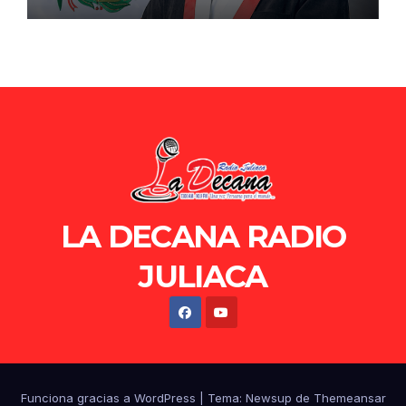
de Ollanta Humala
LA DECANA RADIO
JULIACA
Funciona gracias a WordPress
|
Tema: Newsup de
Themeansar