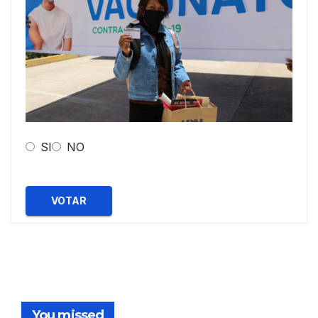
SI
NO
VOTAR
You missed