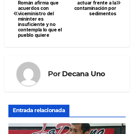
Román afirma que
actuar frente a la
de
acuerdos con
contaminación por
viceministro del
sedimentos
entradas
mininter es
insuficiente y no
contempla lo que el
pueblo quiere
Por
Decana Uno
Entrada relacionada