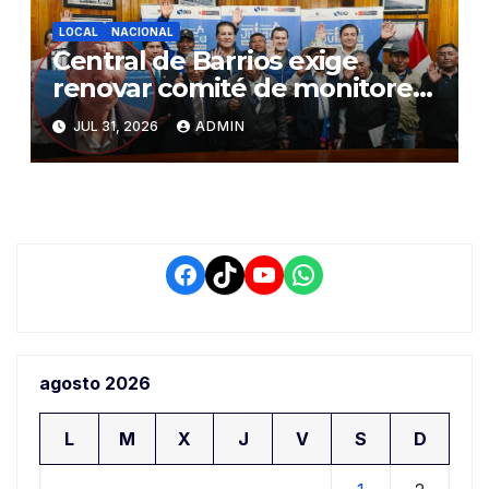
LOCAL
NACIONAL
Central de Barrios exige
renovar comité de monitoreo
del PIAA por presuntos
JUL 31, 2026
ADMIN
conflictos de interés y
retrasos
Facebook
TikTok
YouTube
WhatsApp
agosto 2026
L
M
X
J
V
S
D