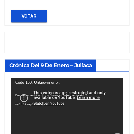
VOTAR
Crónica Del 9 De Enero – Juliaca
Reproductor
Code 150: Unknown error.
de
Descargar archivo: https://www.youtube.com/watch?
vídeo
v=EhSPkop8KPY&_=2