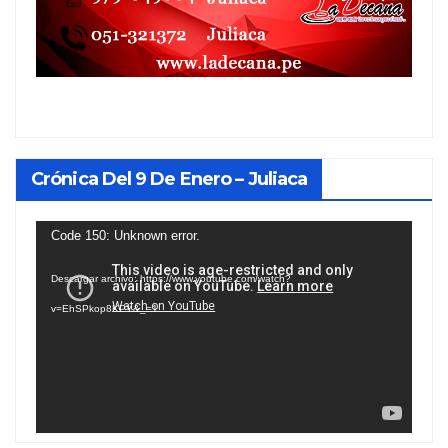
Crónica Del 9 De Enero – Juliaca
Reproductor
Code 150: Unknown error.
de
Descargar archivo: https://www.youtube.com/watch?
vídeo
v=EhSPkop8KPY&_=1