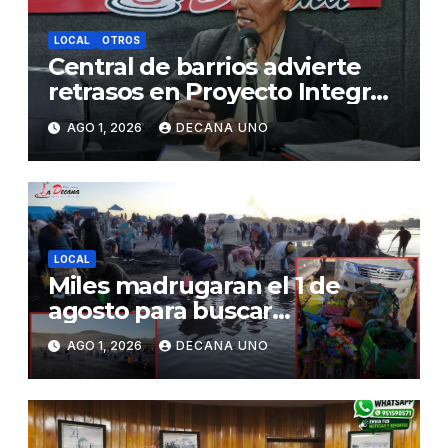
LOCAL
OTROS
Central de barrios advierte
retrasos en Proyecto Integral
de Agua y Alcantarillado para
AGO 1, 2026
DECANA UNO
Juliaca
LOCAL
Miles madrugaran el 1 de
agosto para buscar
piedrecillas en los ríos y
AGO 1, 2026
DECANA UNO
realizar la challa por la
riqueza y la prosperidad