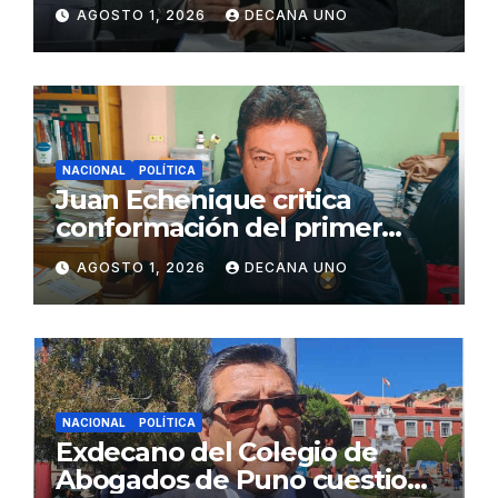
de Agua y Alcantarillado para
AGOSTO 1, 2026
DECANA UNO
Juliaca
NACIONAL
POLÍTICA
Juan Echenique critica
conformación del primer
gabinete ministerial de Keiko
AGOSTO 1, 2026
DECANA UNO
Fujimori
NACIONAL
POLÍTICA
Exdecano del Colegio de
Abogados de Puno cuestiona