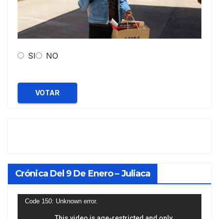
SI
NO
VOTAR
Crónica Del 9 De Enero – Juliaca
Reproductor
Code 150: Unknown error.
de