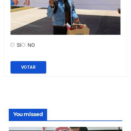
SI
NO
VOTAR
You missed