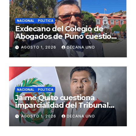
NACIONAL
POLÍTICA
Exdecano del Colegio de
Abogados de Puno cuestiona
propuestas sobre seguridad
AGOSTO 1, 2026
DECANA UNO
ciudadana
NACIONAL
POLÍTICA
Jaime Quito cuestiona
imparcialidad del Tribunal
Constitucional tras liberación
AGOSTO 1, 2026
DECANA UNO
de Ollanta Humala