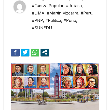
#Fuerza Popular
,
#Juliaca
,
#LIMA
,
#Martin Vizcarra
,
#Peru
,
#PNP
,
#Politica
,
#Puno
,
#SUNEDU