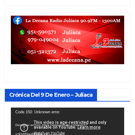
Crónica Del 9 De Enero – Juliaca
Reproductor
Code 150: Unknown error.
de
Descargar archivo: https://www.youtube.com/watch?
vídeo
v=EhSPkop8KPY&_=1