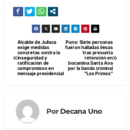
Alcalde de Juliaca
Puno: Siete personas
Navegación
exige medidas
fueron halladas ilesas
concretas contra la
tras presunta
de
inseguridad y
retención en
ratificación de
bocamina Santa Ana
entradas
compromisos en
por la banda criminal
mensaje presidencial
“Los Primos”
Por
Decana Uno