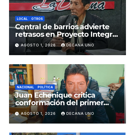
LOCAL
OTROS
Central de barrios advierte
retrasos en Proyecto Integral
de Agua y Alcantarillado para
AGOSTO 1, 2026
DECANA UNO
Juliaca
NACIONAL
POLÍTICA
Juan Echenique critica
conformación del primer
gabinete ministerial de Keiko
AGOSTO 1, 2026
DECANA UNO
Fujimori