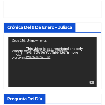
Crónica Del 9 De Enero – Juliaca
Reproductor
Code 150: Unknown error.
de
Descargar archivo: https://www.youtube.com/watch?
vídeo
v=EhSPkop8KPY&_=2
Pregunta Del Día