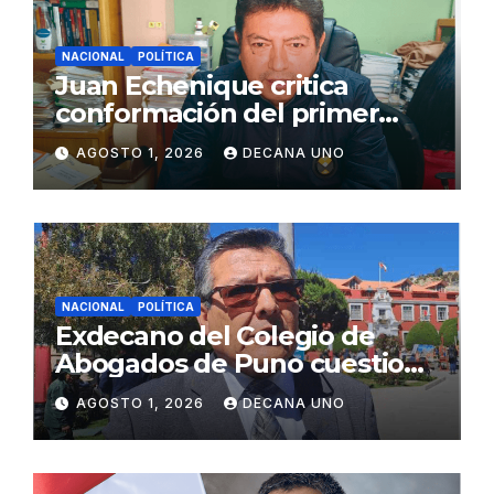
NACIONAL
POLÍTICA
Juan Echenique critica
conformación del primer
gabinete ministerial de Keiko
AGOSTO 1, 2026
DECANA UNO
Fujimori
NACIONAL
POLÍTICA
Exdecano del Colegio de
Abogados de Puno cuestiona
propuestas sobre seguridad
AGOSTO 1, 2026
DECANA UNO
ciudadana