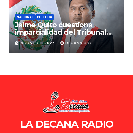
NACIONAL
POLÍTICA
Jaime Quito cuestiona
imparcialidad del Tribunal
Constitucional tras liberación
AGOSTO 1, 2026
DECANA UNO
de Ollanta Humala
LA DECANA RADIO