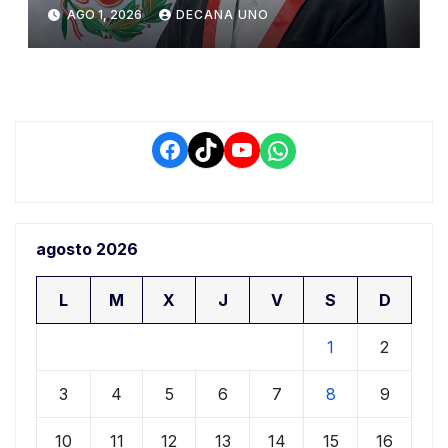
Constitucional tras liberación
AGO 1, 2026
DECANA UNO
de Ollanta Humala
Facebook
TikTok
YouTube
WhatsApp
agosto 2026
L
M
X
J
V
S
D
1
2
3
4
5
6
7
8
9
10
11
12
13
14
15
16