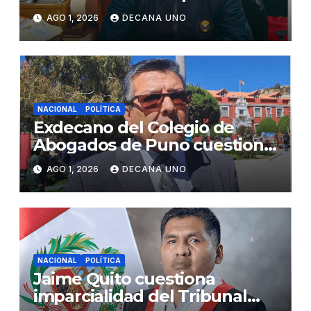
gabinete ministerial de Keiko
AGO 1, 2026
DECANA UNO
Fujimori
NACIONAL
POLÍTICA
Exdecano del Colegio de
Abogados de Puno cuestiona
propuestas sobre seguridad
AGO 1, 2026
DECANA UNO
ciudadana
NACIONAL
POLÍTICA
Jaime Quito cuestiona
imparcialidad del Tribunal