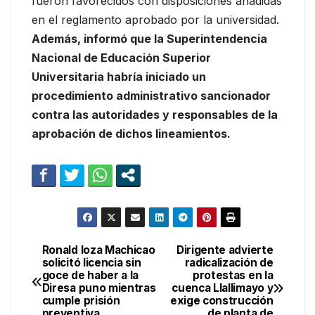
fueron favorecidos con disposiciones añadidas
en el reglamento aprobado por la universidad.
Además, informó que la Superintendencia
Nacional de Educación Superior
Universitaria habría iniciado un
procedimiento administrativo sancionador
contra las autoridades y responsables de la
aprobación de dichos lineamientos.
Ronald loza Machicao
Dirigente advierte
Navegación
solicitó licencia sin
radicalización de
goce de haber a la
protestas en la
de
Diresa puno mientras
cuenca Llallimayo y
cumple prisión
exige construcción
preventiva
de planta de