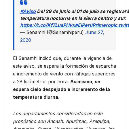
#Aviso
Del 29 de junio al 01 de julio se registrar
temperatura nocturna en la sierra centro y sur.
https://t.co/Kf7LuaPHvx
#ElPerúPrimero
pic.twi
— Senamhi (@Senamhiperu)
June 27,
2020
El Senamhi indicó que, durante la vigencia de
este aviso, se espera la formación de escarcha
e incremento de viento con ráfagas superiores
a 28 kilómetros por hora.
Asimismo, se
espera cielo despejado e incremento de la
temperatura diurna.
Los departamentos considerados en este
pronóstico son Áncash, Apurímac, Arequipa,