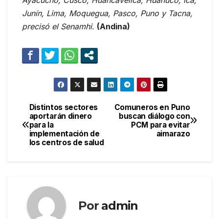
Ayacucho, Cusco, Huancavelica, Huanuco, Ica,
Junín, Lima, Moquegua, Pasco, Puno y Tacna,
precisó el Senamhi.
(Andina)
Distintos sectores
Comuneros en Puno
Navegación
aportarán dinero
buscan diálogo con
para la
PCM para evitar
de
implementación de
aimarazo
los centros de salud
entradas
Por
admin