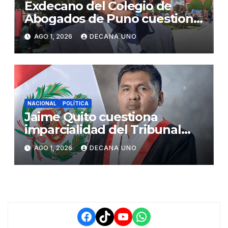
Exdecano del Colegio de
Abogados de Puno cuestiona
propuestas sobre seguridad
AGO 1, 2026
DECANA UNO
ciudadana
NACIONAL
POLÍTICA
Jaime Quito cuestiona
imparcialidad del Tribunal
Constitucional tras liberación
AGO 1, 2026
DECANA UNO
de Ollanta Humala
Facebook
TikTok
YouTube
WhatsApp