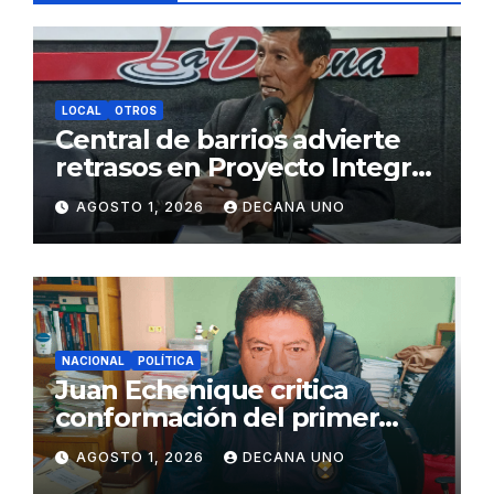
LOCAL
OTROS
Central de barrios advierte
retrasos en Proyecto Integral
de Agua y Alcantarillado para
AGOSTO 1, 2026
DECANA UNO
Juliaca
NACIONAL
POLÍTICA
Juan Echenique critica
conformación del primer
gabinete ministerial de Keiko
AGOSTO 1, 2026
DECANA UNO
Fujimori