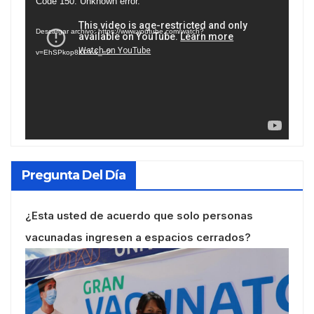
Reproductor
Code 150: Unknown error.
de
Descargar archivo: https://www.youtube.com/watch?
vídeo
v=EhSPkop8KPY&_=2
Pregunta Del Día
¿Esta usted de acuerdo que solo personas
vacunadas ingresen a espacios cerrados?