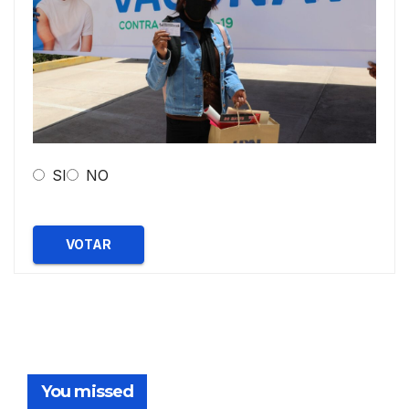
SI
NO
VOTAR
You missed