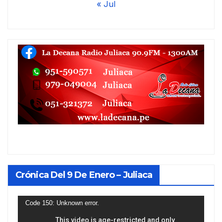
« Jul
Crónica Del 9 De Enero – Juliaca
Reproductor
Code 150: Unknown error.
de