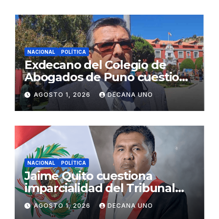
NACIONAL
POLÍTICA
Exdecano del Colegio de
Abogados de Puno cuestiona
propuestas sobre seguridad
AGOSTO 1, 2026
DECANA UNO
ciudadana
NACIONAL
POLÍTICA
Jaime Quito cuestiona
imparcialidad del Tribunal
Constitucional tras liberación
AGOSTO 1, 2026
DECANA UNO
de Ollanta Humala