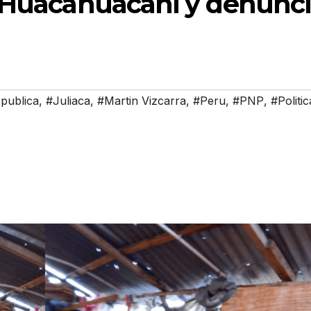
a Huacahuacani y denunc
publica
,
#Juliaca
,
#Martin Vizcarra
,
#Peru
,
#PNP
,
#Politic