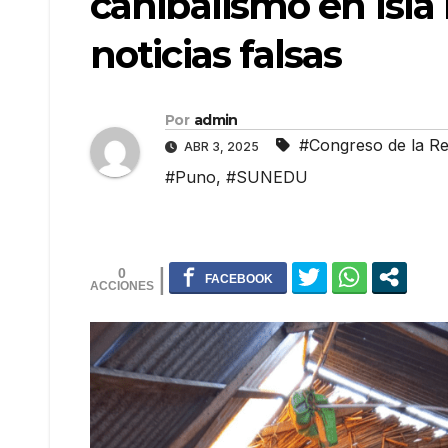
canibalismo en Isl
noticias falsas
Por
admin
#Congreso de la Re
ABR 3, 2025
#Puno
,
#SUNEDU
0