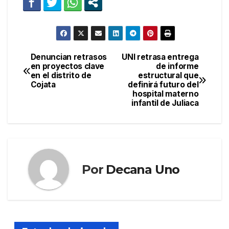
Denuncian retrasos
UNI retrasa entrega
Navegación
en proyectos clave
de informe
en el distrito de
estructural que
de
Cojata
definirá futuro del
hospital materno
entradas
infantil de Juliaca
Por
Decana Uno