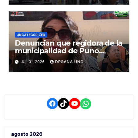
UNCATEGORIZED
Denuncian que regidora de la
municipalidad de Puno
habría solicitado paralizar
JUL 31, 2026
DECANA UNO
obra de pavimentación en la
rinconada Salcedo
Facebook
TikTok
YouTube
WhatsApp
agosto 2026