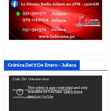
Crónica Del 9 De Enero – Juliaca
Reproductor
Code 150: Unknown error.
de
Descargar archivo: https://www.youtube.com/watch?
vídeo
v=EhSPkop8KPY&_=1