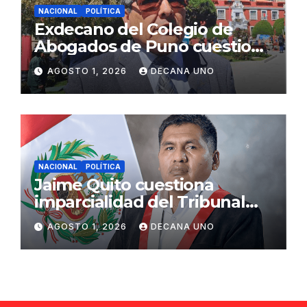
NACIONAL
POLÍTICA
Exdecano del Colegio de
Abogados de Puno cuestiona
propuestas sobre seguridad
AGOSTO 1, 2026
DECANA UNO
ciudadana
NACIONAL
POLÍTICA
Jaime Quito cuestiona
imparcialidad del Tribunal
Constitucional tras liberación
AGOSTO 1, 2026
DECANA UNO
de Ollanta Humala