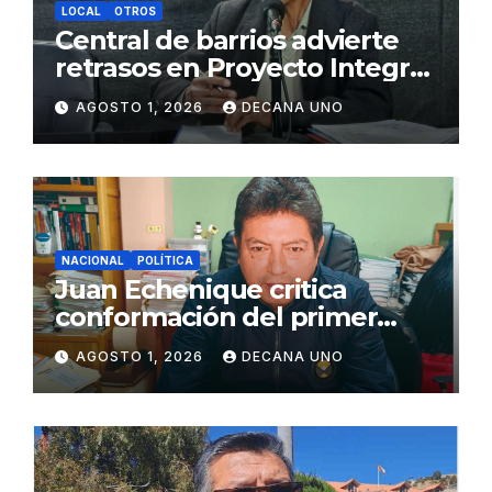
LOCAL
OTROS
Central de barrios advierte
retrasos en Proyecto Integral
de Agua y Alcantarillado para
AGOSTO 1, 2026
DECANA UNO
Juliaca
NACIONAL
POLÍTICA
Juan Echenique critica
conformación del primer
gabinete ministerial de Keiko
AGOSTO 1, 2026
DECANA UNO
Fujimori