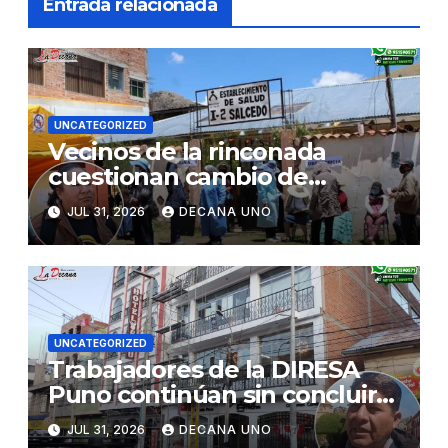
Entrada relacionada
UNCATEGORIZED
Vecinos de la rinconada
cuestionan cambio de
decisión sobre certificado de
JUL 31, 2026
DECANA UNO
posesión otorgado a centro
de salud
UNCATEGORIZED
Trabajadores de la DIRESA
Puno continúan sin concluir
su instalación en nuevos
JUL 31, 2026
DECANA UNO
locales