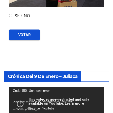
SI
NO
VOTAR
Crónica Del 9 De Enero – Juliaca
Reproductor
Code 150: Unknown error.
de
Descargar archivo: https://www.youtube.com/watch?
vídeo
v=EhSPkop8KPY&_=2