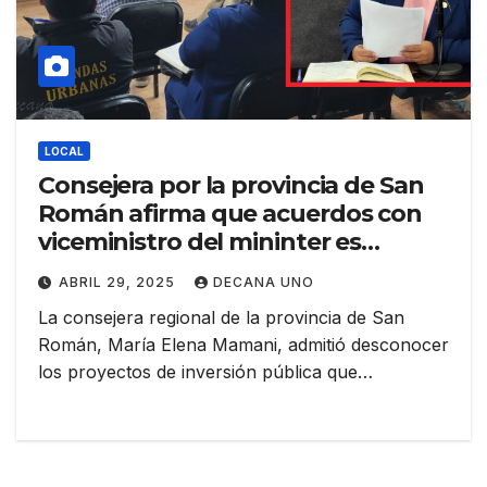
LOCAL
Consejera por la provincia de San
Román afirma que acuerdos con
viceministro del mininter es
insuficiente y no contempla lo que
ABRIL 29, 2025
DECANA UNO
el pueblo quiere
La consejera regional de la provincia de San
Román, María Elena Mamani, admitió desconocer
los proyectos de inversión pública que…