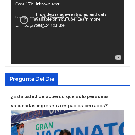
Reproductor
Code 150: Unknown error.
de
Descargar archivo: https://www.youtube.com/watch?
vídeo
v=EhSPkop8KPY&_=2
Pregunta Del Día
¿Esta usted de acuerdo que solo personas
vacunadas ingresen a espacios cerrados?