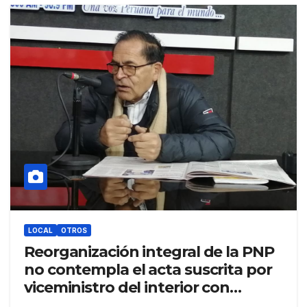
LOCAL
OTROS
Reorganización integral de la PNP
no contempla el acta suscrita por
viceministro del interior con
autoridades de Juliaca