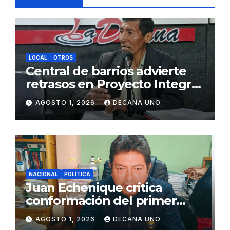
LOCAL
OTROS
Central de barrios advierte
retrasos en Proyecto Integral
de Agua y Alcantarillado para
AGOSTO 1, 2026
DECANA UNO
Juliaca
NACIONAL
POLÍTICA
Juan Echenique critica
conformación del primer
gabinete ministerial de Keiko
AGOSTO 1, 2026
DECANA UNO
Fujimori