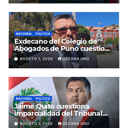
NACIONAL
POLÍTICA
Exdecano del Colegio de
Abogados de Puno cuestiona
propuestas sobre seguridad
AGOSTO 1, 2026
DECANA UNO
ciudadana
NACIONAL
POLÍTICA
Jaime Quito cuestiona
imparcialidad del Tribunal
Constitucional tras liberación
AGOSTO 1, 2026
DECANA UNO
de Ollanta Humala