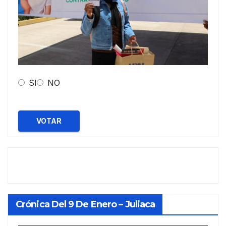
SI
NO
VOTAR
Crónica Del 9 De Enero – Juliaca