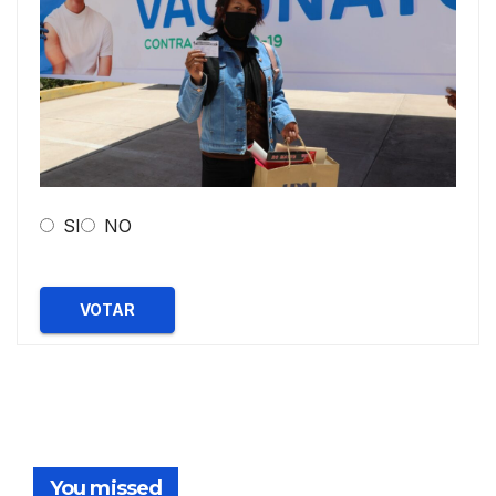
SI
NO
VOTAR
You missed