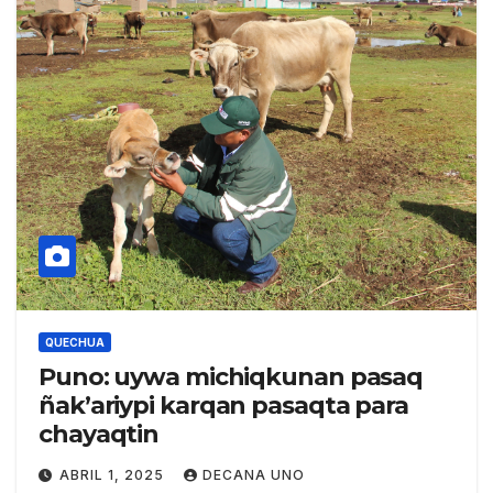
QUECHUA
Puno: uywa michiqkunan pasaq
ñak’ariypi karqan pasaqta para
chayaqtin
ABRIL 1, 2025
DECANA UNO