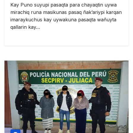
Kay Puno suyupi pasaqta para chayaqtin uywa
mirachiq runa masikunas pasaq ñak’ariypi karqan
imaraykuchus kay uywakuna pasaqta wañuyta
qallarin kay…