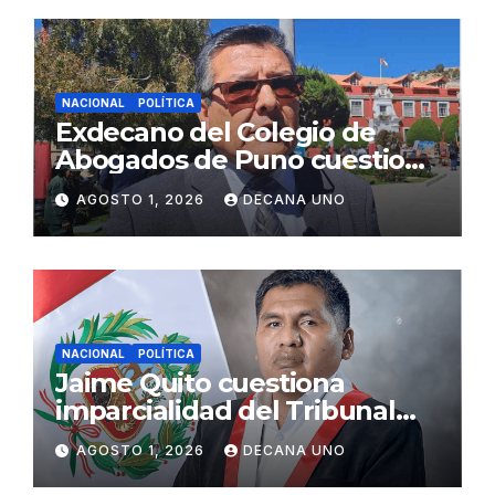
NACIONAL
POLÍTICA
Exdecano del Colegio de
Abogados de Puno cuestiona
propuestas sobre seguridad
AGOSTO 1, 2026
DECANA UNO
ciudadana
NACIONAL
POLÍTICA
Jaime Quito cuestiona
imparcialidad del Tribunal
Constitucional tras liberación
AGOSTO 1, 2026
DECANA UNO
de Ollanta Humala