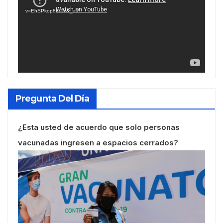
vídeo
v=EhSPkop8KPY&_=1
Pregunta Del Día
¿Esta usted de acuerdo que solo personas
vacunadas ingresen a espacios cerrados?