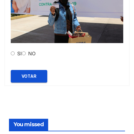
SI
NO
VOTAR
You missed