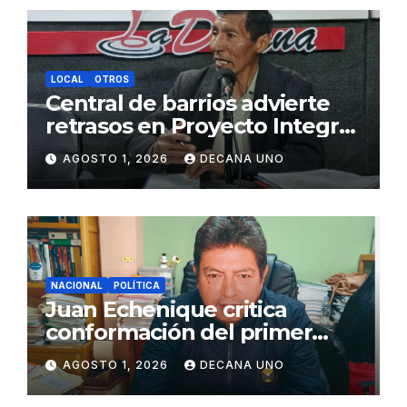
LOCAL
OTROS
Central de barrios advierte
retrasos en Proyecto Integral
de Agua y Alcantarillado para
AGOSTO 1, 2026
DECANA UNO
Juliaca
NACIONAL
POLÍTICA
Juan Echenique critica
conformación del primer
gabinete ministerial de Keiko
AGOSTO 1, 2026
DECANA UNO
Fujimori