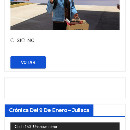
SI
NO
VOTAR
Crónica Del 9 De Enero – Juliaca
Reproductor
Code 150: Unknown error.