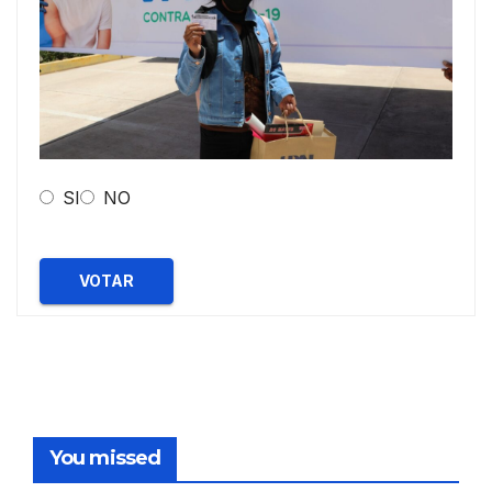
SI
NO
VOTAR
You missed