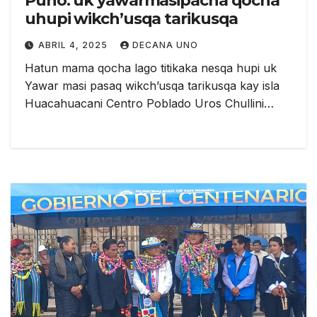
Puno: uk yawarmasipacha qocha
uhupi wikch’usqa tarikusqa
ABRIL 4, 2025
DECANA UNO
Hatun mama qocha lago titikaka nesqa hupi uk
Yawar masi pasaq wikch’usqa tarikusqa kay isla
Huacahuacani Centro Poblado Uros Chullini…