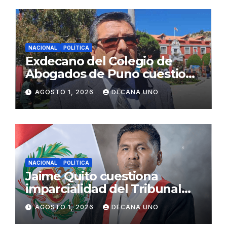
NACIONAL
POLÍTICA
Exdecano del Colegio de
Abogados de Puno cuestiona
propuestas sobre seguridad
AGOSTO 1, 2026
DECANA UNO
ciudadana
NACIONAL
POLÍTICA
Jaime Quito cuestiona
imparcialidad del Tribunal
Constitucional tras liberación
AGOSTO 1, 2026
DECANA UNO
de Ollanta Humala