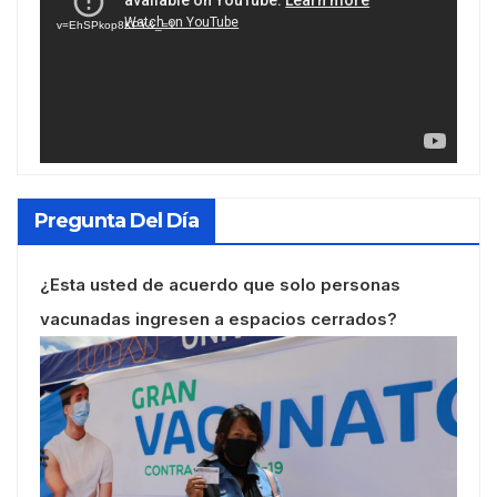
vídeo
v=EhSPkop8KPY&_=1
Pregunta Del Día
¿Esta usted de acuerdo que solo personas
vacunadas ingresen a espacios cerrados?