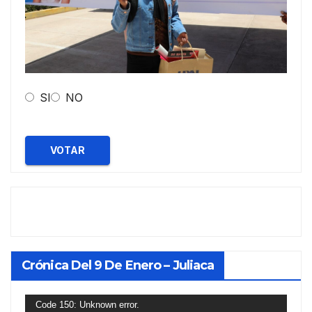
SI
NO
VOTAR
Crónica Del 9 De Enero – Juliaca
Reproductor
Code 150: Unknown error.