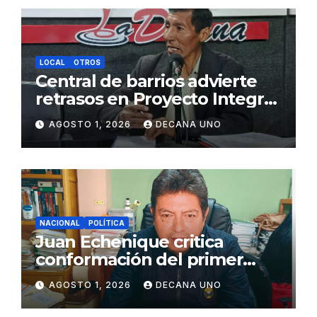
LOCAL
OTROS
Central de barrios advierte
retrasos en Proyecto Integral
de Agua y Alcantarillado para
AGOSTO 1, 2026
DECANA UNO
Juliaca
NACIONAL
POLÍTICA
Juan Echenique critica
conformación del primer
gabinete ministerial de Keiko
AGOSTO 1, 2026
DECANA UNO
Fujimori