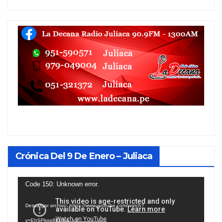
Crónica Del 9 De Enero – Juliaca
Reproductor
Code 150: Unknown error.
de
Descargar archivo: https://www.youtube.com/watch?
vídeo
v=EhSPkop8KPY&_=1