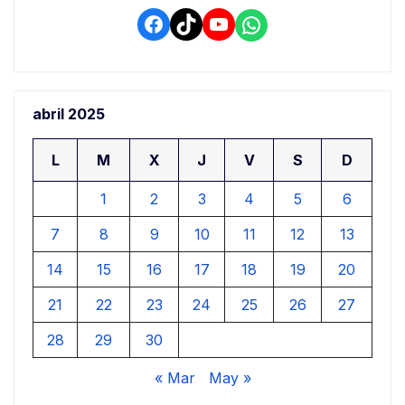
entradas
Facebook
TikTok
YouTube
WhatsApp
abril 2025
L
M
X
J
V
S
D
1
2
3
4
5
6
7
8
9
10
11
12
13
14
15
16
17
18
19
20
21
22
23
24
25
26
27
28
29
30
« Mar
May »