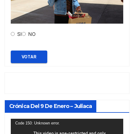
SI
NO
VOTAR
Crónica Del 9 De Enero – Juliaca
Reproductor
Code 150: Unknown error.
de