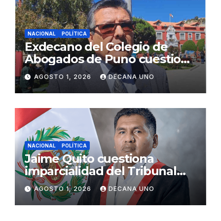
NACIONAL
POLÍTICA
Exdecano del Colegio de
Abogados de Puno cuestiona
propuestas sobre seguridad
AGOSTO 1, 2026
DECANA UNO
ciudadana
NACIONAL
POLÍTICA
Jaime Quito cuestiona
imparcialidad del Tribunal
Constitucional tras liberación
AGOSTO 1, 2026
DECANA UNO
de Ollanta Humala