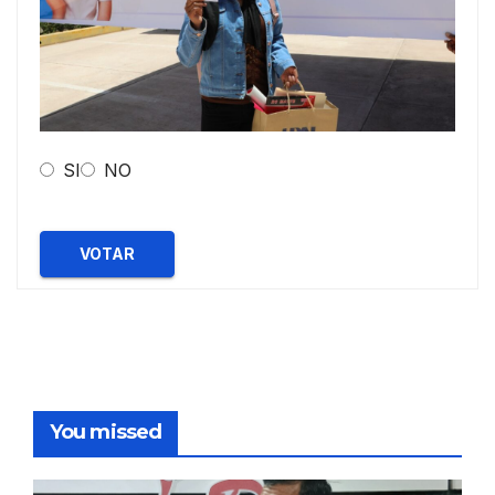
SI
NO
VOTAR
You missed