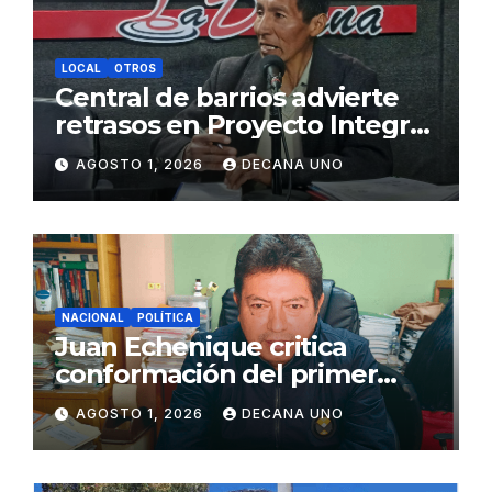
LOCAL
OTROS
Central de barrios advierte
retrasos en Proyecto Integral
de Agua y Alcantarillado para
AGOSTO 1, 2026
DECANA UNO
Juliaca
NACIONAL
POLÍTICA
Juan Echenique critica
conformación del primer
gabinete ministerial de Keiko
AGOSTO 1, 2026
DECANA UNO
Fujimori