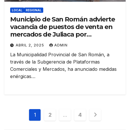
LOCAL
REGIONAL
Municipio de San Román advierte
vacancia de puestos de venta en
mercados de Juliaca por
inactividad y alquiler ilegal
ABRIL 2, 2025
ADMIN
La Municipalidad Provincial de San Román, a
través de la Subgerencia de Plataformas
Comerciales y Mercados, ha anunciado medidas
enérgicas…
Navegación
1
2
…
4
de