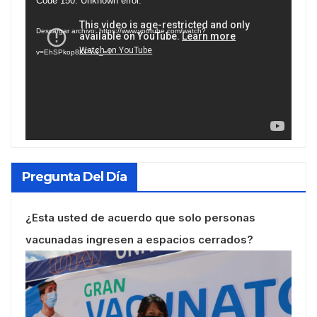
Reproductor
Code 150: Unknown error.
de
Descargar archivo: https://www.youtube.com/watch?
vídeo
v=EhSPkop8KPY&_=1
Pregunta Del Día
¿Esta usted de acuerdo que solo personas
vacunadas ingresen a espacios cerrados?