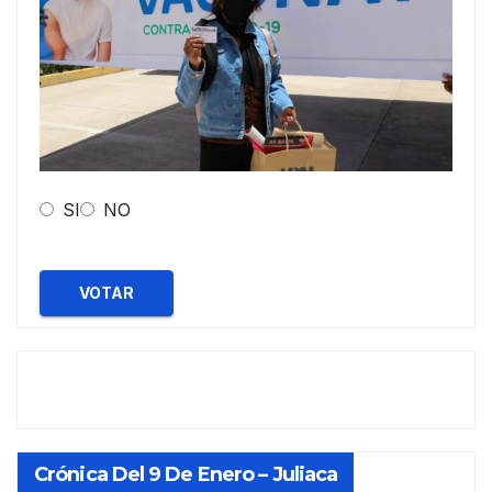
SI
NO
VOTAR
Crónica Del 9 De Enero – Juliaca