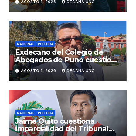
AGOSTO 1, 2026
DECANA UNO
Fujimori
NACIONAL
POLÍTICA
Exdecano del Colegio de
Abogados de Puno cuestiona
propuestas sobre seguridad
AGOSTO 1, 2026
DECANA UNO
ciudadana
NACIONAL
POLÍTICA
Jaime Quito cuestiona
imparcialidad del Tribunal