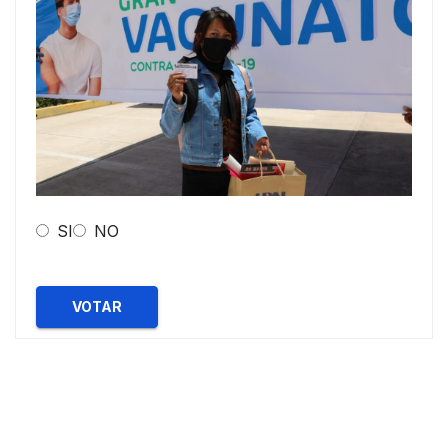
SI
NO
VOTAR