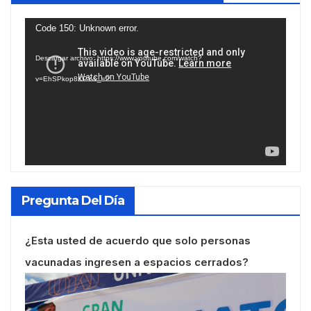
Reproductor
Code 150: Unknown error.
de
Descargar archivo: https://www.youtube.com/watch?
vídeo
v=EhSPkop8KPY&_=2
Pregunta Del Día
¿Esta usted de acuerdo que solo personas
vacunadas ingresen a espacios cerrados?