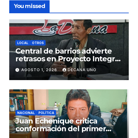
You missed
LOCAL
OTROS
Central de barrios advierte
retrasos en Proyecto Integral
de Agua y Alcantarillado para
AGOSTO 1, 2026
DECANA UNO
Juliaca
NACIONAL
POLÍTICA
Juan Echenique critica
conformación del primer
gabinete ministerial de Keiko