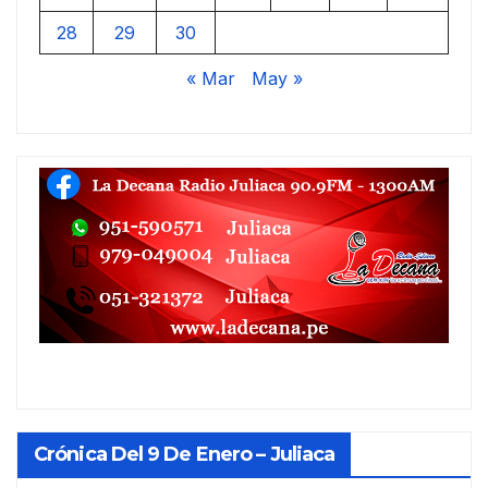
28
29
30
« Mar
May »
Crónica Del 9 De Enero – Juliaca