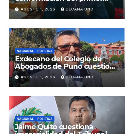
gabinete ministerial de Keiko
AGOSTO 1, 2026
DECANA UNO
Fujimori
NACIONAL
POLÍTICA
Exdecano del Colegio de
Abogados de Puno cuestiona
propuestas sobre seguridad
AGOSTO 1, 2026
DECANA UNO
ciudadana
NACIONAL
POLÍTICA
Jaime Quito cuestiona