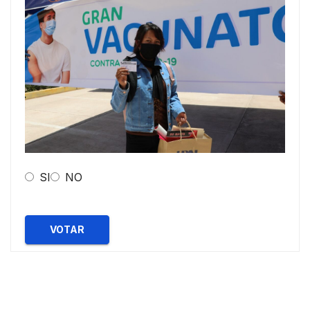
SI
NO
VOTAR