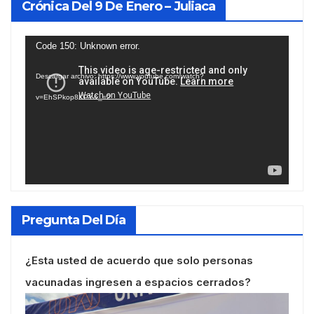
Crónica Del 9 De Enero – Juliaca
Reproductor
Code 150: Unknown error.
de
Descargar archivo: https://www.youtube.com/watch?
vídeo
v=EhSPkop8KPY&_=2
Pregunta Del Día
¿Esta usted de acuerdo que solo personas
vacunadas ingresen a espacios cerrados?