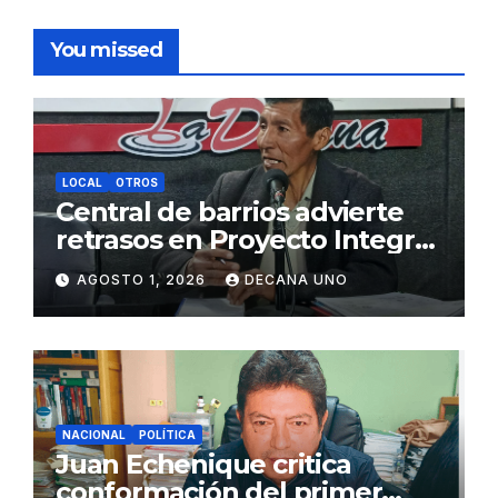
You missed
LOCAL
OTROS
Central de barrios advierte
retrasos en Proyecto Integral
de Agua y Alcantarillado para
AGOSTO 1, 2026
DECANA UNO
Juliaca
NACIONAL
POLÍTICA
Juan Echenique critica
conformación del primer