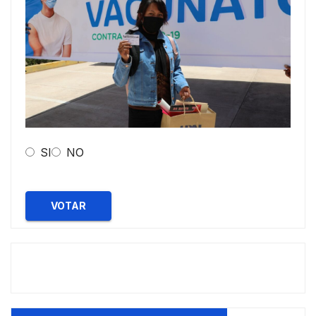
SI
NO
VOTAR