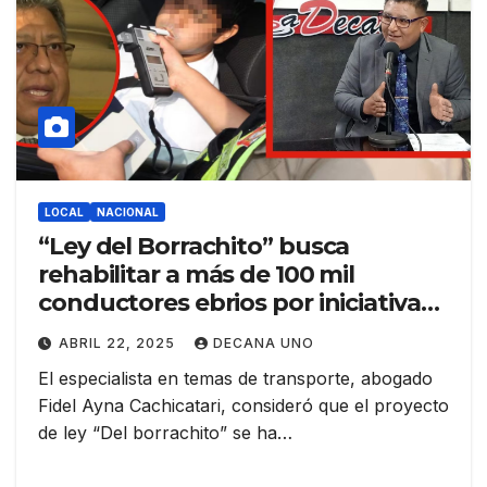
LOCAL
NACIONAL
“Ley del Borrachito” busca
rehabilitar a más de 100 mil
conductores ebrios por iniciativa
del congresista puneñito Jorge
ABRIL 22, 2025
DECANA UNO
Luis Flores Ancachi
El especialista en temas de transporte, abogado
Fidel Ayna Cachicatari, consideró que el proyecto
de ley “Del borrachito” se ha…