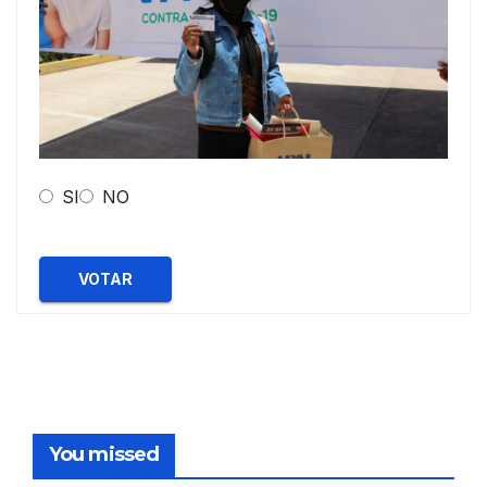
SI
NO
VOTAR
You missed