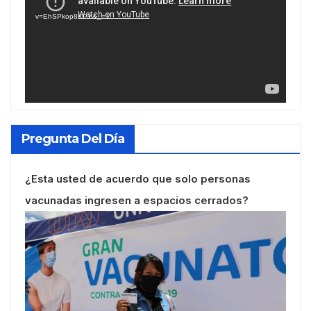
vídeo
v=EhSPkop8KPY&_=1
Pregunta Del Día
¿Esta usted de acuerdo que solo personas
vacunadas ingresen a espacios cerrados?