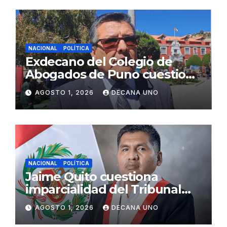
NACIONAL
POLÍTICA
Exdecano del Colegio de
Abogados de Puno cuestiona
propuestas sobre seguridad
AGOSTO 1, 2026
DECANA UNO
ciudadana
NACIONAL
POLÍTICA
Jaime Quito cuestiona
imparcialidad del Tribunal
Constitucional tras liberación
AGOSTO 1, 2026
DECANA UNO
de Ollanta Humala