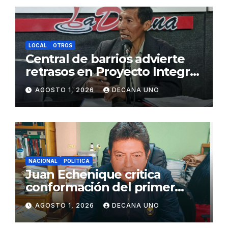
LOCAL
OTROS
Central de barrios advierte
retrasos en Proyecto Integral
de Agua y Alcantarillado para
AGOSTO 1, 2026
DECANA UNO
Juliaca
NACIONAL
POLÍTICA
Juan Echenique critica
conformación del primer
gabinete ministerial de Keiko
AGOSTO 1, 2026
DECANA UNO
Fujimori