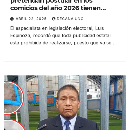
pretendan postular en los
comicios del año 2026 tienen
prohibido usar la publicidad
ABRIL 22, 2025
DECANA UNO
estatal para su propio beneficio,
El especialista en legislación electoral, Luis
advierte especialista
Espinoza, recordó que toda publicidad estatal
está prohibida de realizarse, puesto que ya se…