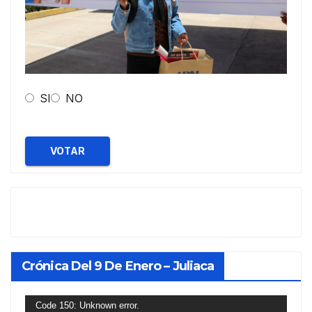
SI
NO
VOTAR
Crónica Del 9 De Enero – Juliaca
Reproductor
Code 150: Unknown error.