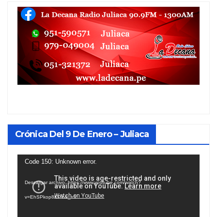
Crónica Del 9 De Enero – Juliaca
Reproductor
Code 150: Unknown error.
de
Descargar archivo: https://www.youtube.com/watch?
vídeo
v=EhSPkop8KPY&_=1