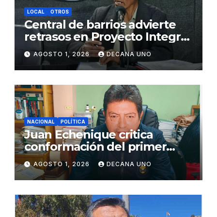
LOCAL
OTROS
Central de barrios advierte
retrasos en Proyecto Integral
de Agua y Alcantarillado para
AGOSTO 1, 2026
DECANA UNO
Juliaca
NACIONAL
POLÍTICA
Juan Echenique critica
conformación del primer
gabinete ministerial de Keiko
AGOSTO 1, 2026
DECANA UNO
Fujimori