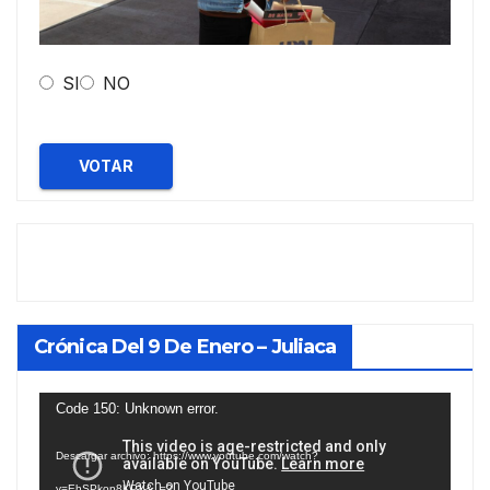
SI
NO
VOTAR
Crónica Del 9 De Enero – Juliaca
Reproductor
Code 150: Unknown error.
de
Descargar archivo: https://www.youtube.com/watch?
vídeo
v=EhSPkop8KPY&_=2