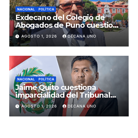
NACIONAL
POLÍTICA
Exdecano del Colegio de
Abogados de Puno cuestiona
propuestas sobre seguridad
AGOSTO 1, 2026
DECANA UNO
ciudadana
NACIONAL
POLÍTICA
Jaime Quito cuestiona
imparcialidad del Tribunal
Constitucional tras liberación
AGOSTO 1, 2026
DECANA UNO
de Ollanta Humala