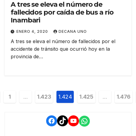
A tres se eleva el número de
fallecidos por caída de bus a río
Inambari
ENERO 4, 2020
DECANA UNO
A tres se eleva el número de fallecidos por el
accidente de tránsito que ocurrió hoy en la
provincia de…
vegación
1
…
1.423
1.424
1.425
…
1.476
tradas
Facebook
TikTok
YouTube
WhatsApp