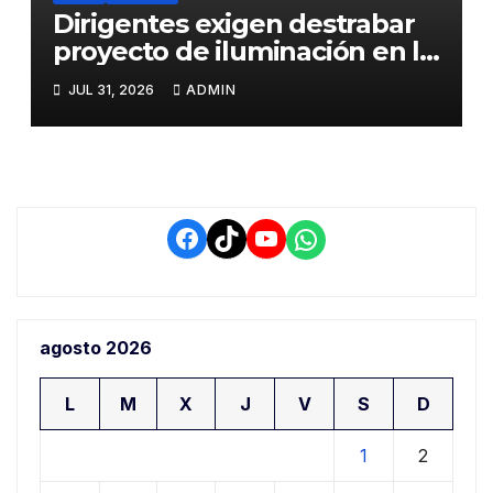
Dirigentes exigen destrabar
proyecto de iluminación en la
salida a Puno y alertan por
JUL 31, 2026
ADMIN
demora que pone en riesgo a
conductores
Facebook
TikTok
YouTube
WhatsApp
agosto 2026
L
M
X
J
V
S
D
1
2