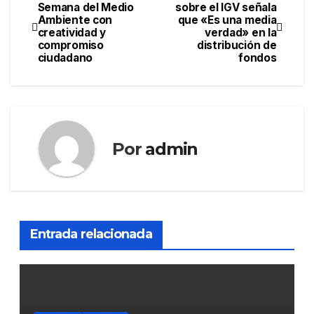
Navegación
Semana del Medio
sobre el IGV señala
Ambiente con
que «Es una media
de
creatividad y
verdad» en la
compromiso
distribución de
entradas
ciudadano
fondos
Por
admin
Entrada relacionada