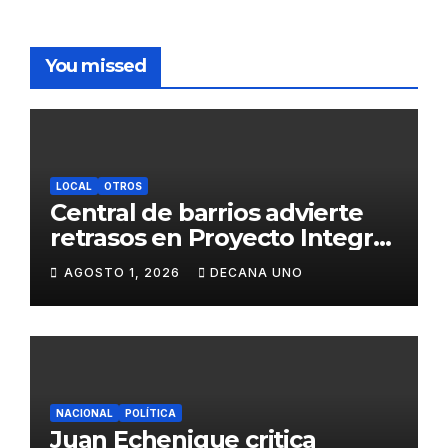
You missed
LOCAL
OTROS
Central de barrios advierte
retrasos en Proyecto Integral
de Agua y Alcantarillado para
AGOSTO 1, 2026
DECANA UNO
Juliaca
NACIONAL
POLÍTICA
Juan Echenique critica