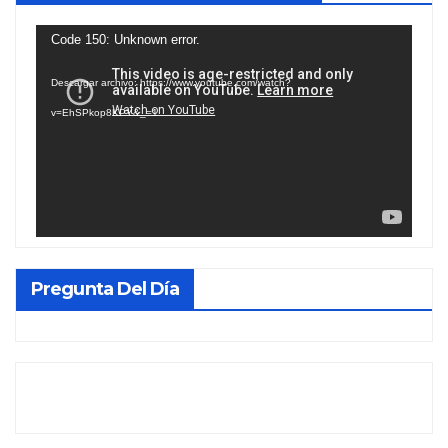
Reproductor
Code 150: Unknown error.
de
Descargar archivo: https://www.youtube.com/watch?
vídeo
v=EhSPkop8KPY&_=1
Pregunta Del Día