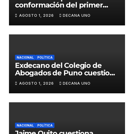
conformación del primer
gabinete ministerial de Keiko
AGOSTO 1, 2026
DECANA UNO
Fujimori
NACIONAL
POLÍTICA
Exdecano del Colegio de
Abogados de Puno cuestiona
propuestas sobre seguridad
AGOSTO 1, 2026
DECANA UNO
ciudadana
NACIONAL
POLÍTICA
Jaime Quito cuestiona