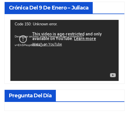
Crónica Del 9 De Enero – Juliaca
Reproductor
Code 150: Unknown error.
de
Descargar archivo: https://www.youtube.com/watch?
vídeo
v=EhSPkop8KPY&_=2
Pregunta Del Día