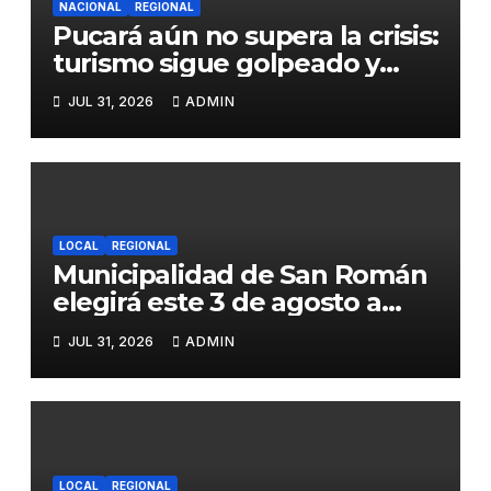
NACIONAL
REGIONAL
Pucará aún no supera la crisis:
turismo sigue golpeado y
alcaldesa exige al nuevo
JUL 31, 2026
ADMIN
Gobierno fondos para obras
paralizadas
LOCAL
REGIONAL
Municipalidad de San Román
elegirá este 3 de agosto a
representantes del Comité
JUL 31, 2026
ADMIN
de Seguridad y Salud en el
Trabajo
LOCAL
REGIONAL