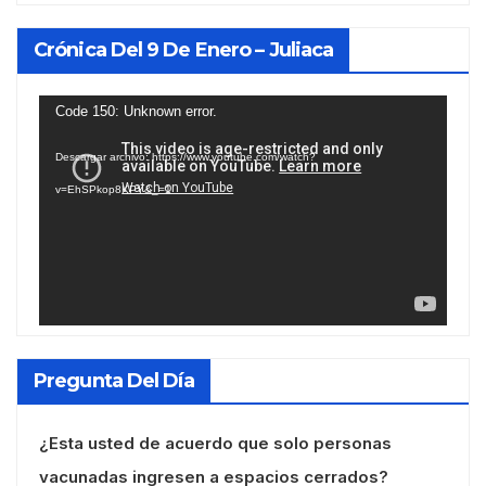
Crónica Del 9 De Enero – Juliaca
Reproductor
Code 150: Unknown error.
de
Descargar archivo: https://www.youtube.com/watch?
vídeo
v=EhSPkop8KPY&_=1
Pregunta Del Día
¿Esta usted de acuerdo que solo personas
vacunadas ingresen a espacios cerrados?