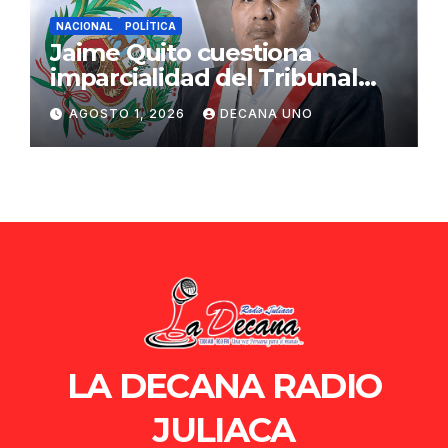
NACIONAL
POLÍTICA
Jaime Quito cuestiona
imparcialidad del Tribunal
Constitucional tras liberación
AGOSTO 1, 2026
DECANA UNO
de Ollanta Humala
LA DECANA RADIO
JULIACA