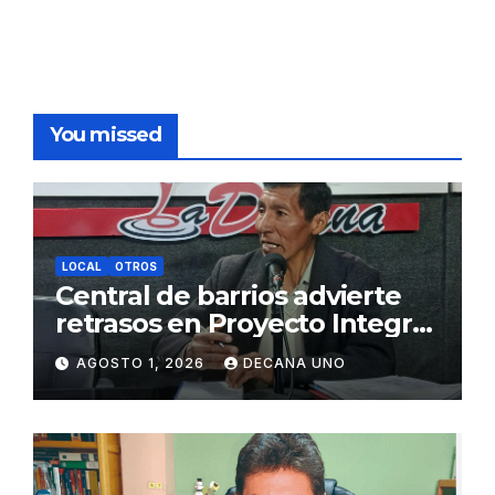
You missed
LOCAL
OTROS
Central de barrios advierte
retrasos en Proyecto Integral
de Agua y Alcantarillado para
AGOSTO 1, 2026
DECANA UNO
Juliaca