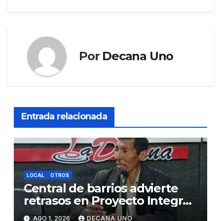
Por
Decana Uno
Entrada relacionada
LOCAL
OTROS
Central de barrios advierte
retrasos en Proyecto Integral
de Agua y Alcantarillado para
AGO 1, 2026
DECANA UNO