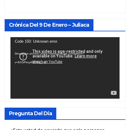
Crónica Del 9 De Enero – Juliaca
Reproductor
Code 150: Unknown error.
de
Descargar archivo: https://www.youtube.com/watch?
vídeo
v=EhSPkop8KPY&_=2
Pregunta Del Día