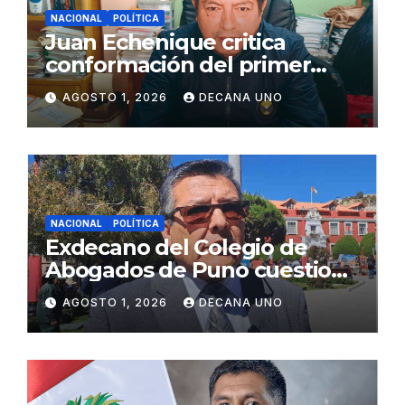
NACIONAL
POLÍTICA
Juan Echenique critica
conformación del primer
gabinete ministerial de Keiko
AGOSTO 1, 2026
DECANA UNO
Fujimori
NACIONAL
POLÍTICA
Exdecano del Colegio de
Abogados de Puno cuestiona
propuestas sobre seguridad
AGOSTO 1, 2026
DECANA UNO
ciudadana