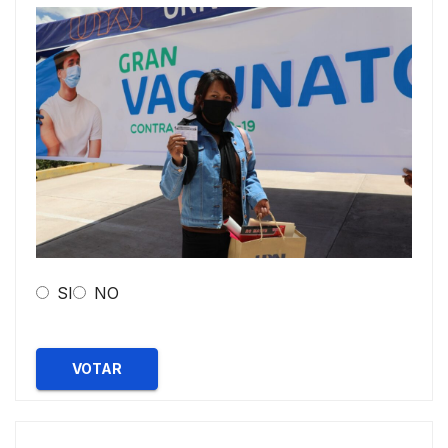
SI
NO
VOTAR