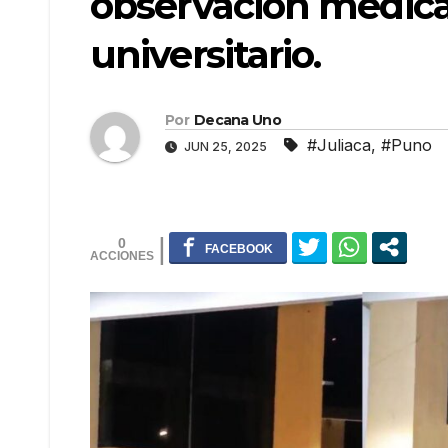
observación médica
universitario.
Por
Decana Uno
#Juliaca
,
#Puno
JUN 25, 2025
0