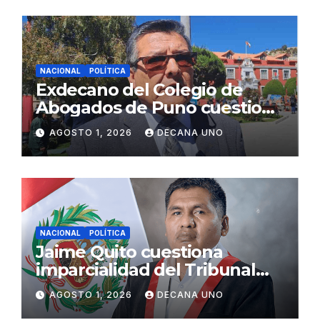
NACIONAL
POLÍTICA
Exdecano del Colegio de
Abogados de Puno cuestiona
propuestas sobre seguridad
AGOSTO 1, 2026
DECANA UNO
ciudadana
NACIONAL
POLÍTICA
Jaime Quito cuestiona
imparcialidad del Tribunal
Constitucional tras liberación
AGOSTO 1, 2026
DECANA UNO
de Ollanta Humala