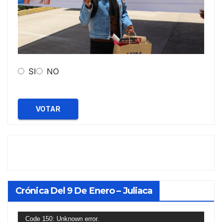
SI
NO
VOTAR
Crónica Del 9 De Enero – Juliaca
Reproductor
Code 150: Unknown error.