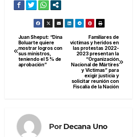
Juan Sheput: “Dina
Familiares de
Navegación
Boluarte quiere
víctimas y heridos en
mostrar logros con
las protestas 2022-
de
sus ministros,
2023 presentan la
teniendo el 5 % de
“Organización
entradas
aprobación”
Nacional de Mártires
y Víctimas” para
exigir justicia y
solicitar reunión con
Fiscalía de la Nación
Por
Decana Uno