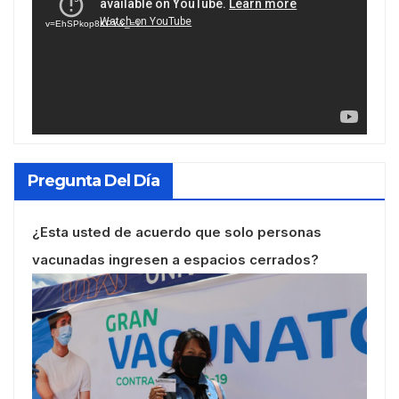
vídeo
v=EhSPkop8KPY&_=1
Pregunta Del Día
¿Esta usted de acuerdo que solo personas
vacunadas ingresen a espacios cerrados?