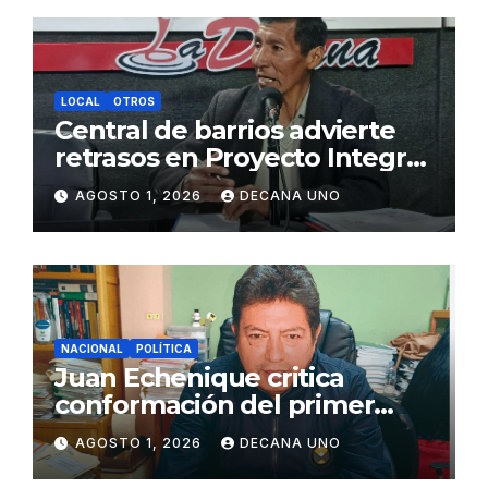
LOCAL
OTROS
Central de barrios advierte
retrasos en Proyecto Integral
de Agua y Alcantarillado para
AGOSTO 1, 2026
DECANA UNO
Juliaca
NACIONAL
POLÍTICA
Juan Echenique critica
conformación del primer
gabinete ministerial de Keiko
AGOSTO 1, 2026
DECANA UNO
Fujimori