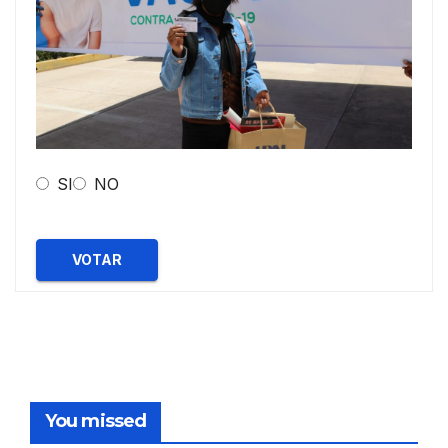
SI
NO
VOTAR
You missed