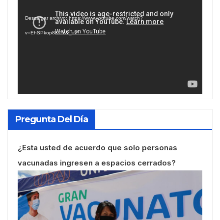
de
Descargar archivo: https://www.youtube.com/watch?
vídeo
v=EhSPkop8KPY&_=2
Pregunta Del Día
¿Esta usted de acuerdo que solo personas
vacunadas ingresen a espacios cerrados?