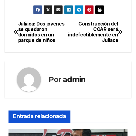
Juliaca: Dos jóvenes
Construcción del
Navegación
se quedaron
COAR será
dormidos en un
indefectiblemente en
de
parque de niños
Juliaca
entradas
Por
admin
Entrada relacionada