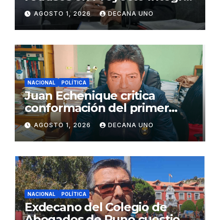
de Agua y Alcantarillado para
AGOSTO 1, 2026
DECANA UNO
Juliaca
NACIONAL
POLÍTICA
Juan Echenique critica
conformación del primer
gabinete ministerial de Keiko
AGOSTO 1, 2026
DECANA UNO
Fujimori
NACIONAL
POLÍTICA
Exdecano del Colegio de
Abogados de Puno cuestiona