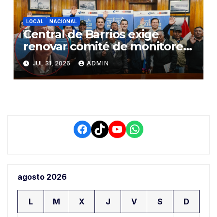
LOCAL
NACIONAL
Central de Barrios exige
renovar comité de monitoreo
del PIAA por presuntos
JUL 31, 2026
ADMIN
conflictos de interés y
retrasos
Facebook
TikTok
YouTube
WhatsApp
agosto 2026
L
M
X
J
V
S
D