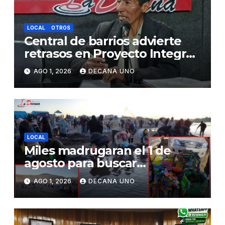
LOCAL
OTROS
Central de barrios advierte
retrasos en Proyecto Integral
de Agua y Alcantarillado para
AGO 1, 2026
DECANA UNO
Juliaca
LOCAL
Miles madrugaran el 1 de
agosto para buscar
piedrecillas en los ríos y
AGO 1, 2026
DECANA UNO
realizar la challa por la
riqueza y la prosperidad