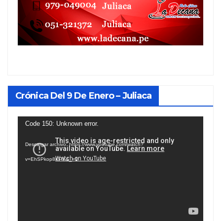
Crónica Del 9 De Enero – Juliaca
Reproductor
Code 150: Unknown error.
de
Descargar archivo: https://www.youtube.com/watch?
vídeo
v=EhSPkop8KPY&_=1