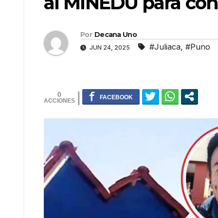
al MINEDU para con
Por
Decana Uno
#Juliaca
,
#Puno
JUN 24, 2025
0