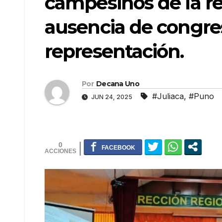
campesinos de la r
ausencia de congre
representación.
Por
Decana Uno
#Juliaca
,
#Puno
JUN 24, 2025
0