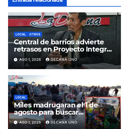
LOCAL
OTROS
Central de barrios advierte
retrasos en Proyecto Integral
de Agua y Alcantarillado para
AGO 1, 2026
DECANA UNO
Juliaca
LOCAL
Miles madrugaran el 1 de
agosto para buscar
piedrecillas en los ríos y
AGO 1, 2026
DECANA UNO
realizar la challa por la