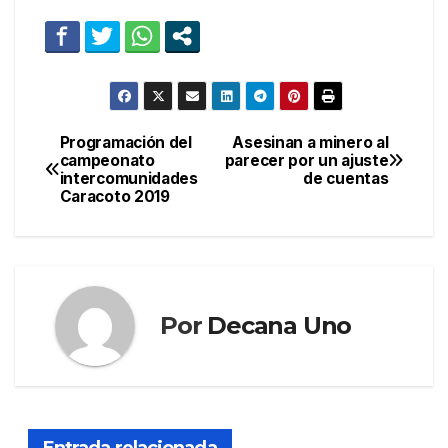
Programación del
Asesinan a minero al
Navegación
campeonato
parecer por un ajuste
intercomunidades
de cuentas
de
Caracoto 2019
entradas
Por
Decana Uno
Entrada relacionada