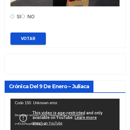
SI
NO
VOTAR
Crónica Del 9 De Enero – Juliaca
Reproductor
Code 150: Unknown error.
de
Descargar archivo: https://www.youtube.com/watch?
vídeo
v=EhSPkop8KPY&_=2