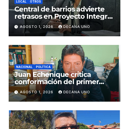
LOCAL
OTROS
Central de barrios advierte
retrasos en Proyecto Integral
de Agua y Alcantarillado para
AGOSTO 1, 2026
DECANA UNO
Juliaca
NACIONAL
POLÍTICA
Juan Echenique critica
conformación del primer
gabinete ministerial de Keiko
AGOSTO 1, 2026
DECANA UNO
Fujimori