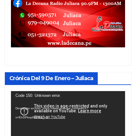
Crónica Del 9 De Enero – Juliaca
Reproductor
Code 150: Unknown error.
de
Descargar archivo: https://www.youtube.com/watch?
vídeo
v=EhSPkop8KPY&_=1