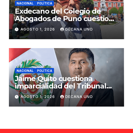
NACIONAL
POLÍTICA
Exdecano del Colegio de
Abogados de Puno cuestiona
propuestas sobre seguridad
AGOSTO 1, 2026
DECANA UNO
ciudadana
NACIONAL
POLÍTICA
Jaime Quito cuestiona
imparcialidad del Tribunal
Constitucional tras liberación
AGOSTO 1, 2026
DECANA UNO
de Ollanta Humala