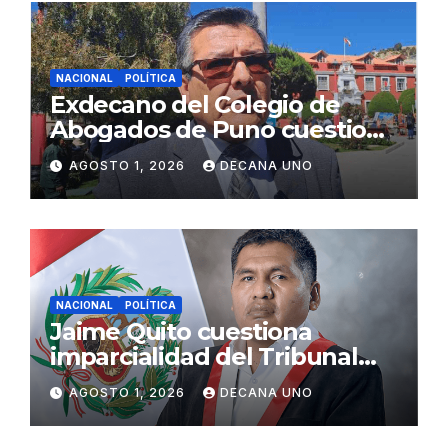
NACIONAL
POLÍTICA
Exdecano del Colegio de
Abogados de Puno cuestiona
propuestas sobre seguridad
AGOSTO 1, 2026
DECANA UNO
ciudadana
NACIONAL
POLÍTICA
Jaime Quito cuestiona
imparcialidad del Tribunal
Constitucional tras liberación
AGOSTO 1, 2026
DECANA UNO
de Ollanta Humala