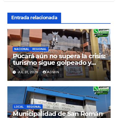
Entrada relacionada
NACIONAL
REGIONAL
Pucará aún no supera la crisis:
turismo sigue golpeado y
alcaldesa exige al nuevo
JUL 31, 2026
ADMIN
Gobierno fondos para obras
paralizadas
LOCAL
REGIONAL
Municipalidad de San Román