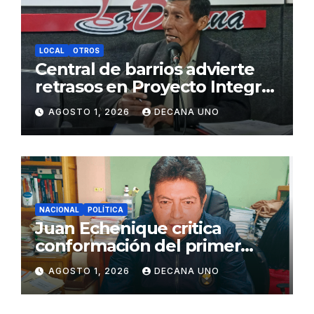
LOCAL
OTROS
Central de barrios advierte
retrasos en Proyecto Integral
de Agua y Alcantarillado para
AGOSTO 1, 2026
DECANA UNO
Juliaca
NACIONAL
POLÍTICA
Juan Echenique critica
conformación del primer
gabinete ministerial de Keiko
AGOSTO 1, 2026
DECANA UNO
Fujimori