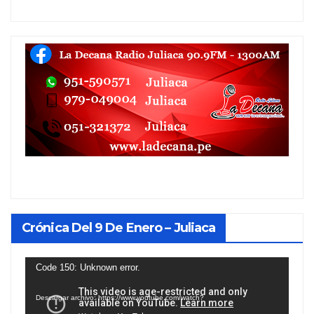
Crónica Del 9 De Enero – Juliaca
Reproductor
Code 150: Unknown error.
de
Descargar archivo: https://www.youtube.com/watch?
vídeo