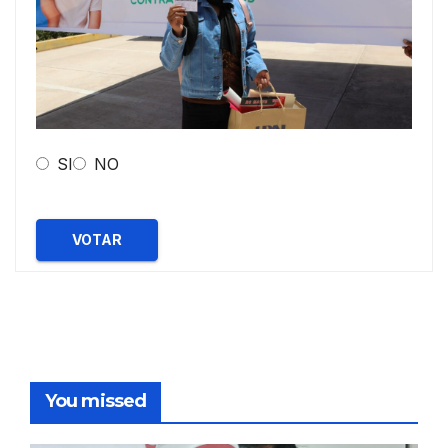
SI
NO
VOTAR
You missed