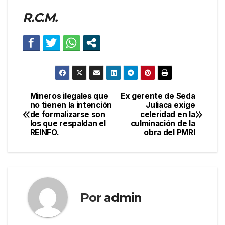
R.C.M.
Mineros ilegales que
Ex gerente de Seda
Navegación
no tienen la intención
Juliaca exige
de formalizarse son
celeridad en la
de
los que respaldan el
culminación de la
REINFO.
obra del PMRI
entradas
Por
admin