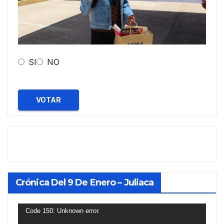
SI
NO
VOTAR
Crónica Del 9 De Enero – Juliaca
Reproductor
Code 150: Unknown error.